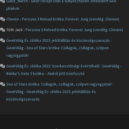
Gabe_March
-
Siker recept után a süllyesztőben: elfeledett AAA-
játékok
Chewie
-
Persona 3 Reload kritika: Forever Jung (vendég: Chewie)
Tóth Jack
-
Persona 3 Reload kritika: Forever Jung (vendég: Chewie)
GeekVilág Év Játéka 2023: jelöltállítás és közönségszavazás ·
GeekVilág
-
Sea of Stars kritika: Csillagok, csillagok, szépen
ragyogjatok!
GeekVilág Év Játéka 2023: Szerkesztőségi évértékelő · GeekVilág
-
Baldur’s Gate 3 kritika – Alulról jött trónfosztó
Sea of Stars kritika: Csillagok, csillagok, szépen ragyogjatok! ·
GeekVilág
-
GeekVilág Év Játéka 2023: jelöltállítás és
közönségszavazás