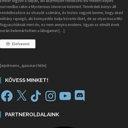
Ember legyen a talpán, aki akármilyen rendezési elv mellett képes
sorrendbe rakni a Mysterious Universe köteteit. Temérdek könyv áll
rendelkezésre az olvasók számára, és biztos vagyok benne, hogy akad
néhány rajongó, aki könnyedén tudja követni őket, de az olyan koca MU-
fogyasztóknak mint én, ez nem annyira evidens. Ugyan az elmúlt évek
során belemártottam a lábujjamat […]
Elolvasom
[wpdreams_ajaxsearchlite]
KÖVESS MINKET!
PARTNEROLDALAINK