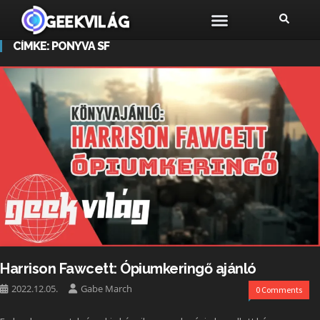
CÍMKE:
PONYVA SF
Harrison Fawcett: Ópiumkeringő ajánló
2022.12.05.
Gabe March
0 Comments