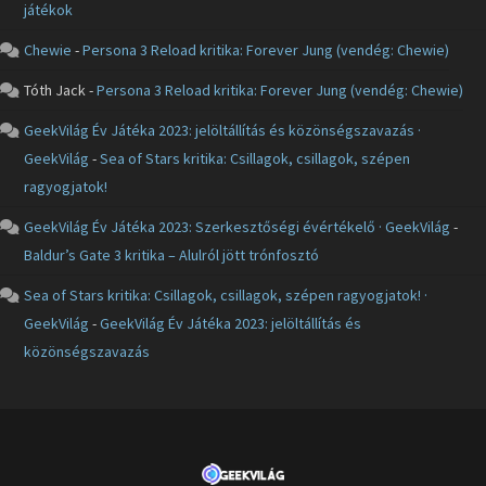
játékok
Chewie
-
Persona 3 Reload kritika: Forever Jung (vendég: Chewie)
Tóth Jack
-
Persona 3 Reload kritika: Forever Jung (vendég: Chewie)
GeekVilág Év Játéka 2023: jelöltállítás és közönségszavazás ·
GeekVilág
-
Sea of Stars kritika: Csillagok, csillagok, szépen
ragyogjatok!
GeekVilág Év Játéka 2023: Szerkesztőségi évértékelő · GeekVilág
-
Baldur’s Gate 3 kritika – Alulról jött trónfosztó
Sea of Stars kritika: Csillagok, csillagok, szépen ragyogjatok! ·
GeekVilág
-
GeekVilág Év Játéka 2023: jelöltállítás és
közönségszavazás