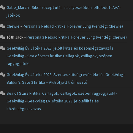
Gabe_March
-
Siker recept után a süllyesztőben: elfeledett AAA-
játékok
Chewie
-
Persona 3 Reload kritika: Forever Jung (vendég: Chewie)
Tóth Jack
-
Persona 3 Reload kritika: Forever Jung (vendég: Chewie)
GeekVilág Év Játéka 2023: jelöltállítás és közönségszavazás ·
GeekVilág
-
Sea of Stars kritika: Csillagok, csillagok, szépen
ragyogjatok!
GeekVilág Év Játéka 2023: Szerkesztőségi évértékelő · GeekVilág
-
Baldur’s Gate 3 kritika – Alulról jött trónfosztó
Sea of Stars kritika: Csillagok, csillagok, szépen ragyogjatok! ·
GeekVilág
-
GeekVilág Év Játéka 2023: jelöltállítás és
közönségszavazás