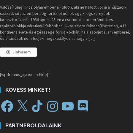
Valószínűleg nincs olyan ember a Földön, aki ne hallott volna a huszadik
század, sőt az emberiség történelmének egyik legszörnyűbb
katasztrófájáról; 1986 április 25-én a csernobili atomerőmű 4-es
reaktorblokkja váratlanul felrobban. A kár szinte felbecsülhetetlen, a fél
kontinens élete és egészsége forog kockán, ha a szovjet állam emberei,
és a tudósok nem tudják megakadályozni, hogy a […]
Elolvasom
[wpdreams_ajaxsearchlite]
KÖVESS MINKET!
PARTNEROLDALAINK