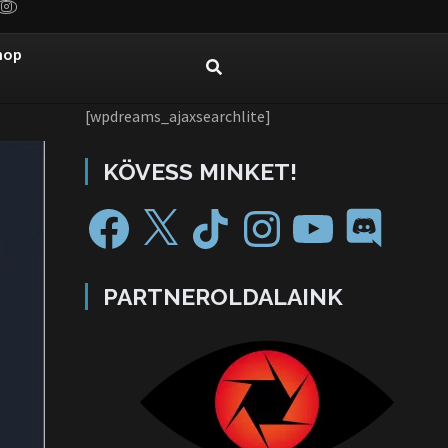
hop
[wpdreams_ajaxsearchlite]
KÖVESS MINKET!
PARTNEROLDALAINK