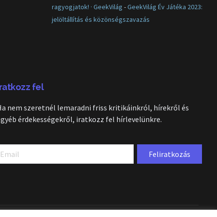
ragyogjatok! · GeekVilág
-
GeekVilág Év Játéka 2023:
jelöltállítás és közönségszavazás
Iratkozz fel
Ha nem szeretnél lemaradni friss kritikáinkról, hírekről és
egyéb érdekességekről, iratkozz fel hírlevelünkre.
Feliratkozás