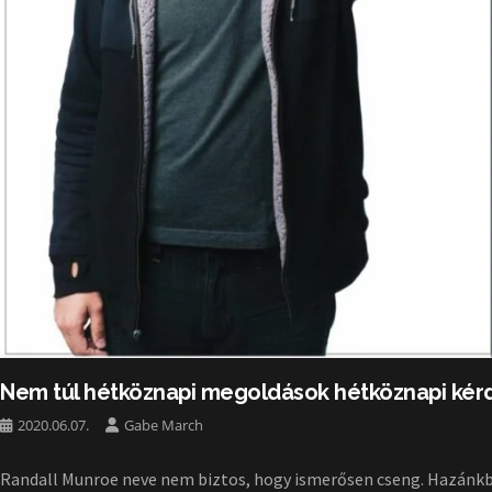
Nem túl hétköznapi megoldások hétköznapi kér
2020.06.07.
Gabe March
Randall Munroe neve nem biztos, hogy ismerősen cseng. Hazánkb