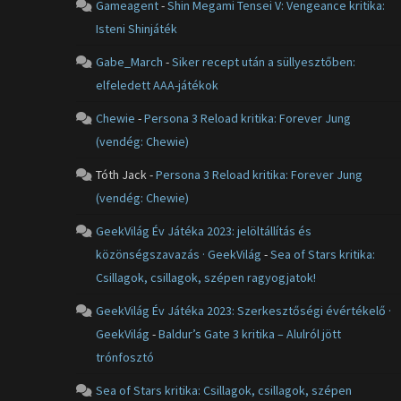
Gameagent
-
Shin Megami Tensei V: Vengeance kritika:
Isteni Shinjáték
Gabe_March
-
Siker recept után a süllyesztőben:
elfeledett AAA-játékok
Chewie
-
Persona 3 Reload kritika: Forever Jung
(vendég: Chewie)
Tóth Jack
-
Persona 3 Reload kritika: Forever Jung
(vendég: Chewie)
GeekVilág Év Játéka 2023: jelöltállítás és
közönségszavazás · GeekVilág
-
Sea of Stars kritika:
Csillagok, csillagok, szépen ragyogjatok!
GeekVilág Év Játéka 2023: Szerkesztőségi évértékelő ·
GeekVilág
-
Baldur’s Gate 3 kritika – Alulról jött
trónfosztó
Sea of Stars kritika: Csillagok, csillagok, szépen