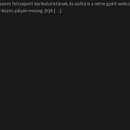
zont felcsapott karikaturistának, és azóta is a netre gyárt webc
ny közös pályán mozog. [h]A […]