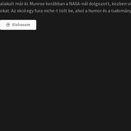
alakult már ki. Munroe korábban a NASA-nál dolgozott, közben vis
okat. Az xkcd egy fura niche-t tölt be, ahol a humor és a tudomá
Elolvasom