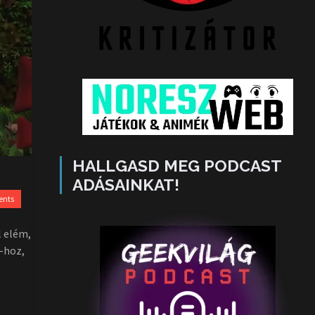
HALLGASD MEG PODCAST
ADÁSAINKAT!
ents
l elém,
o-hoz,