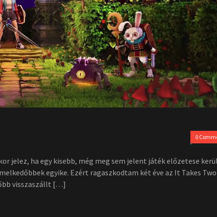
0 Comm
kor jelez, ha egy kisebb, még meg sem jelent játék előzetese kerü
kiemelkedőbbek egyike. Ezért ragaszkodtam két éve az It Takes Tw
őbb visszaszállt […]