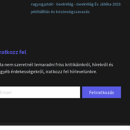
ragyogjatok! · GeekVilág
-
GeekVilág Év Játéka 2023:
jelöltállítás és közönségszavazás
Iratkozz fel
Ha nem szeretnél lemaradni friss kritikáinkról, hírekről és
egyéb érdekességekről, iratkozz fel hírlevelünkre.
Feliratkozás