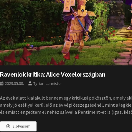
Ravenlok kritika: Alice Voxelországban
2023.05.08.
Tyrion Lannister
Az évek alatt kialakult bennem egy kritikusi pókösztön, amely ak
amely jó eséllyel kerül elő az év végi összegzésénél, mint a leg
és emiatt engedtem el nehéz szívvel a Pentiment-et is (igaz, kés
Elolvasom