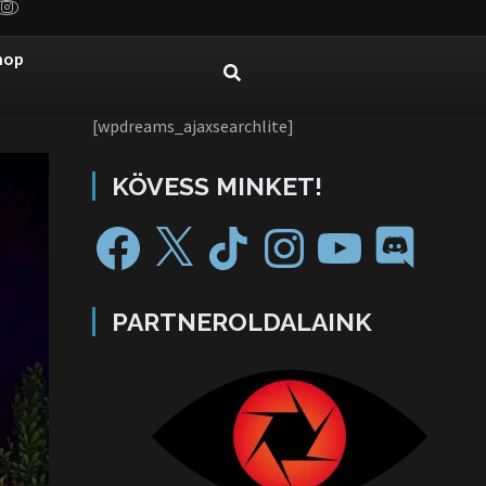
hop
[wpdreams_ajaxsearchlite]
KÖVESS MINKET!
PARTNEROLDALAINK