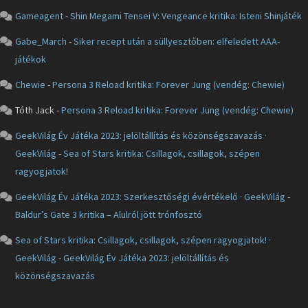
Gameagent
-
Shin Megami Tensei V: Vengeance kritika: Isteni Shinjáték
Gabe_March
-
Siker recept után a süllyesztőben: elfeledett AAA-
játékok
Chewie
-
Persona 3 Reload kritika: Forever Jung (vendég: Chewie)
Tóth Jack
-
Persona 3 Reload kritika: Forever Jung (vendég: Chewie)
GeekVilág Év Játéka 2023: jelöltállítás és közönségszavazás ·
GeekVilág
-
Sea of Stars kritika: Csillagok, csillagok, szépen
ragyogjatok!
GeekVilág Év Játéka 2023: Szerkesztőségi évértékelő · GeekVilág
-
Baldur’s Gate 3 kritika – Alulról jött trónfosztó
Sea of Stars kritika: Csillagok, csillagok, szépen ragyogjatok! ·
GeekVilág
-
GeekVilág Év Játéka 2023: jelöltállítás és
közönségszavazás