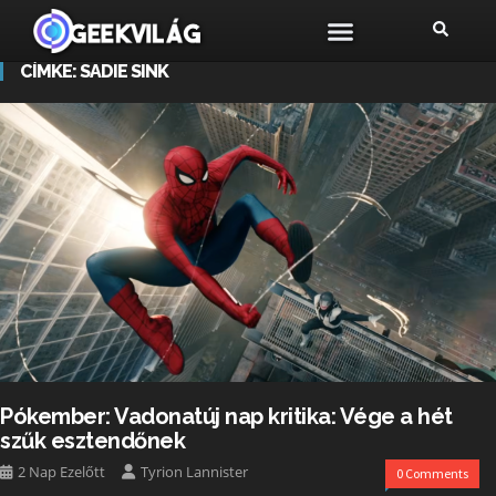
CÍMKE:
SADIE SINK
Pókember: Vadonatúj nap kritika: Vége a hét
szűk esztendőnek
2 Nap Ezelőtt
Tyrion Lannister
0 Comments