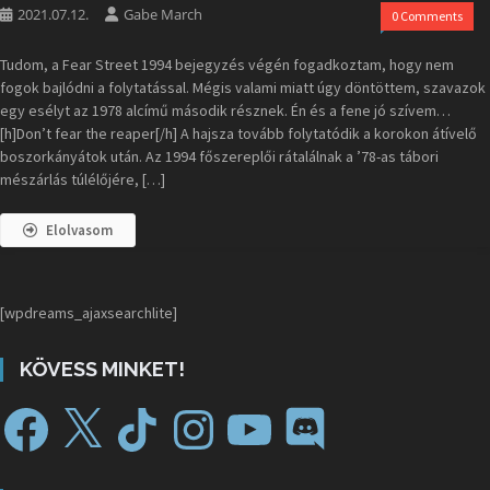
2021.07.12.
Gabe March
0 Comments
Tudom, a Fear Street 1994 bejegyzés végén fogadkoztam, hogy nem
fogok bajlódni a folytatással. Mégis valami miatt úgy döntöttem, szavazok
egy esélyt az 1978 alcímű második résznek. Én és a fene jó szívem…
[h]Don’t fear the reaper[/h] A hajsza tovább folytatódik a korokon átívelő
boszorkányátok után. Az 1994 főszereplői rátalálnak a ’78-as tábori
mészárlás túlélőjére, […]
Elolvasom
[wpdreams_ajaxsearchlite]
KÖVESS MINKET!