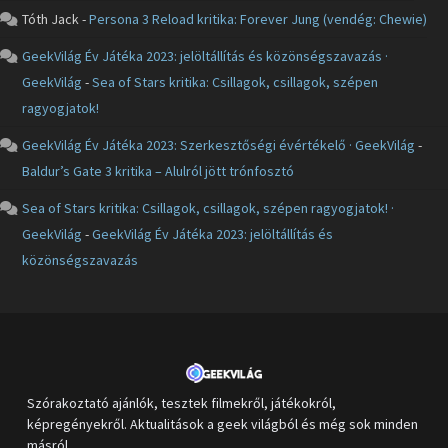
Tóth Jack
-
Persona 3 Reload kritika: Forever Jung (vendég: Chewie)
GeekVilág Év Játéka 2023: jelöltállítás és közönségszavazás ·
GeekVilág
-
Sea of Stars kritika: Csillagok, csillagok, szépen
ragyogjatok!
GeekVilág Év Játéka 2023: Szerkesztőségi évértékelő · GeekVilág
-
Baldur’s Gate 3 kritika – Alulról jött trónfosztó
Sea of Stars kritika: Csillagok, csillagok, szépen ragyogjatok! ·
GeekVilág
-
GeekVilág Év Játéka 2023: jelöltállítás és
közönségszavazás
Szórakoztató ajánlók, tesztek filmekről, játékokról,
képregényekről. Aktualitások a geek világból és még sok minden
másról.