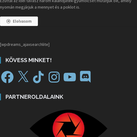
Ezúttal az idei tavasz három kalandjáték-gyümölcsét mutatjuk be, amely
nyomán megjárjuk a mennyet és a poklot is.
Elolvasom
[wpdreams_ajaxsearchlite]
KÖVESS MINKET!
PARTNEROLDALAINK