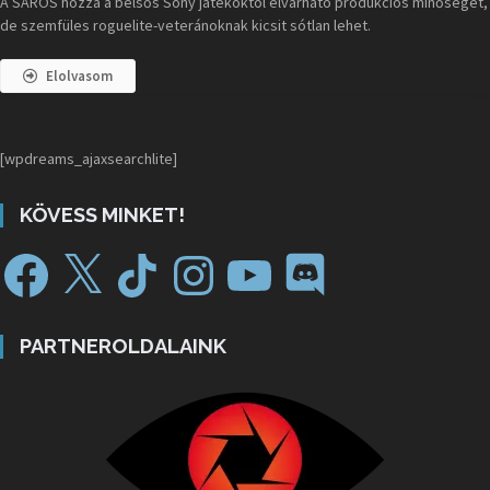
A SAROS hozza a belsős Sony játékoktól elvárható produkciós minőséget,
de szemfüles roguelite-veteránoknak kicsit sótlan lehet.
Elolvasom
[wpdreams_ajaxsearchlite]
KÖVESS MINKET!
PARTNEROLDALAINK