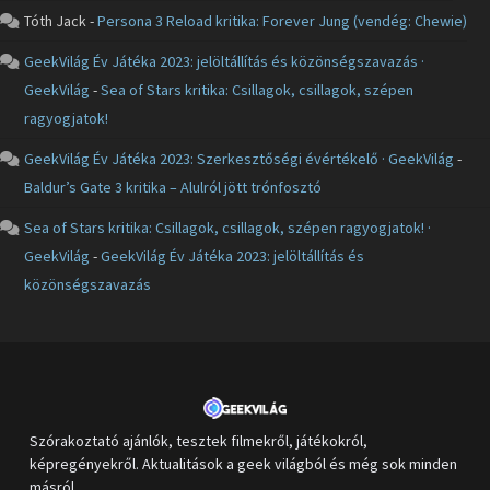
Tóth Jack
-
Persona 3 Reload kritika: Forever Jung (vendég: Chewie)
GeekVilág Év Játéka 2023: jelöltállítás és közönségszavazás ·
GeekVilág
-
Sea of Stars kritika: Csillagok, csillagok, szépen
ragyogjatok!
GeekVilág Év Játéka 2023: Szerkesztőségi évértékelő · GeekVilág
-
Baldur’s Gate 3 kritika – Alulról jött trónfosztó
Sea of Stars kritika: Csillagok, csillagok, szépen ragyogjatok! ·
GeekVilág
-
GeekVilág Év Játéka 2023: jelöltállítás és
közönségszavazás
Szórakoztató ajánlók, tesztek filmekről, játékokról,
képregényekről. Aktualitások a geek világból és még sok minden
másról.