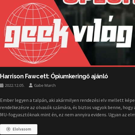
Harrison Fawcett: Ópiumkeringő ajánló
2022.12.05.
Gabe March
Ember legyen a talpán, aki akármilyen rendezési elv mellett képe
rendelkezésre az olvasók számára, és biztos vagyok benne, hogy a
MU-fogyasztóknak mint én, ez nem annyira evidens. Ugyan az el
Elolvasom