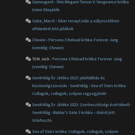
Gameagent
-
Shin Megami Tensei V: Vengeance kritika:
Isteni Shinjáték
Gabe_March
-
Siker recept után a süllyesztőben:
elfeledett AAA-játékok
Chewie
-
Persona 3 Reload kritika: Forever Jung
(vendég: Chewie)
Tóth Jack
-
Persona 3 Reload kritika: Forever Jung
(vendég: Chewie)
GeekVilág Év Játéka 2023: jelöltállítás és
közönségszavazás · GeekVilág
-
Sea of Stars kritika:
Csillagok, csillagok, szépen ragyogjatok!
GeekVilág Év Játéka 2023: Szerkesztőségi évértékelő ·
GeekVilág
-
Baldur’s Gate 3 kritika – Alulról jött
trónfosztó
Sea of Stars kritika: Csillagok, csillagok, szépen