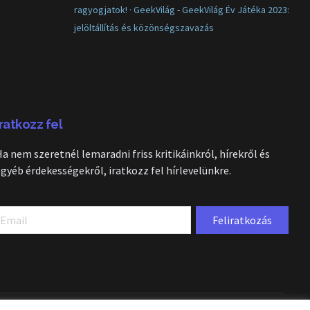
ragyogjatok! · GeekVilág
-
GeekVilág Év Játéka 2023:
jelöltállítás és közönségszavazás
Iratkozz fel
Ha nem szeretnél lemaradni friss kritikáinkról, hírekről és
egyéb érdekességekről, iratkozz fel hírlevelünkre.
Feliratkozás