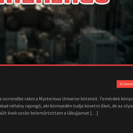
0 Comm
s sorrendbe rakni a Mysterious Universe köteteit. Temérdek könyv 
kad néhány rajongó, aki könnyedén tudja követni őket, de az olya
múlt évek során belemártottam a lábujjamat […]