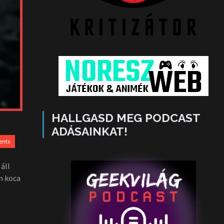
HALLGASD MEG PODCAST
ADÁSAINKAT!
ents
áll
n koca