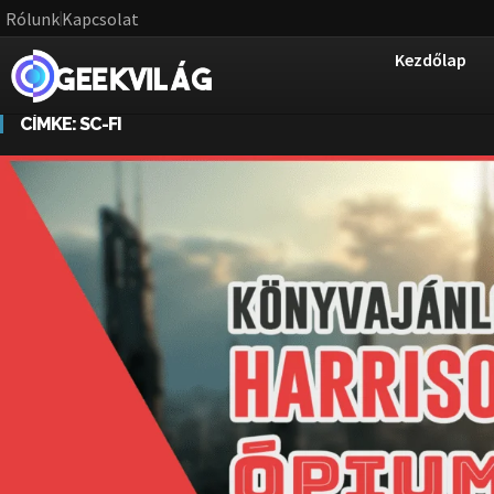
Rólunk
Kapcsolat
Kezdőlap
CÍMKE:
SC-FI