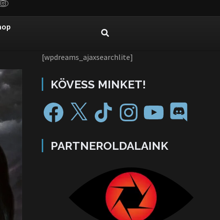
hop
[wpdreams_ajaxsearchlite]
KÖVESS MINKET!
PARTNEROLDALAINK