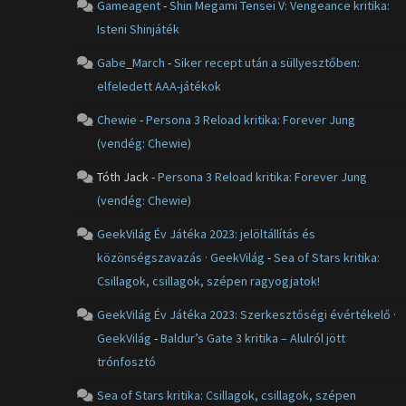
Gameagent
-
Shin Megami Tensei V: Vengeance kritika:
Isteni Shinjáték
Gabe_March
-
Siker recept után a süllyesztőben:
elfeledett AAA-játékok
Chewie
-
Persona 3 Reload kritika: Forever Jung
(vendég: Chewie)
Tóth Jack
-
Persona 3 Reload kritika: Forever Jung
(vendég: Chewie)
GeekVilág Év Játéka 2023: jelöltállítás és
közönségszavazás · GeekVilág
-
Sea of Stars kritika:
Csillagok, csillagok, szépen ragyogjatok!
GeekVilág Év Játéka 2023: Szerkesztőségi évértékelő ·
GeekVilág
-
Baldur’s Gate 3 kritika – Alulról jött
trónfosztó
Sea of Stars kritika: Csillagok, csillagok, szépen