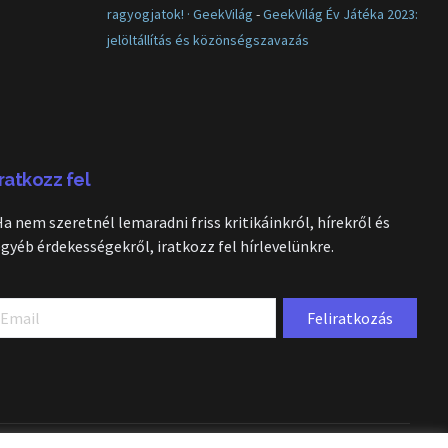
ragyogjatok! · GeekVilág
-
GeekVilág Év Játéka 2023:
jelöltállítás és közönségszavazás
Iratkozz fel
Ha nem szeretnél lemaradni friss kritikáinkról, hírekről és
egyéb érdekességekről, iratkozz fel hírlevelünkre.
Feliratkozás