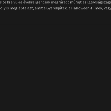
lte ki a 90-es évekre igencsak megfáradt műfajt az izzadságszag
koly is meglépte azt, amit a Gyerekjáték, a Halloween-filmek, vag