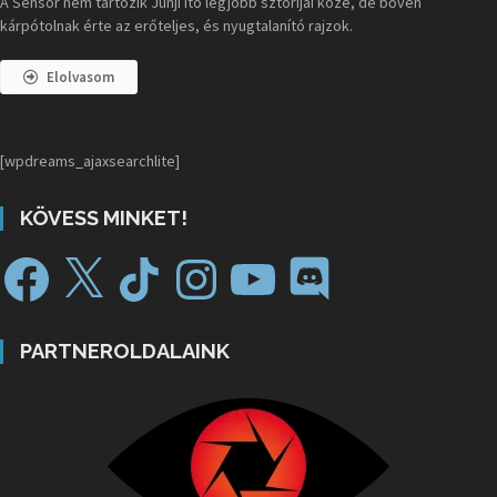
A Sensor nem tartozik Junji Ito legjobb sztorijai közé, de bőven
kárpótolnak érte az erőteljes, és nyugtalanító rajzok.
Elolvasom
[wpdreams_ajaxsearchlite]
KÖVESS MINKET!
PARTNEROLDALAINK