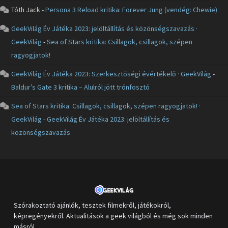
Tóth Jack
-
Persona 3 Reload kritika: Forever Jung (vendég: Chewie)
GeekVilág Év Játéka 2023: jelöltállítás és közönségszavazás ·
GeekVilág
-
Sea of Stars kritika: Csillagok, csillagok, szépen
ragyogjatok!
GeekVilág Év Játéka 2023: Szerkesztőségi évértékelő · GeekVilág
-
Baldur’s Gate 3 kritika – Alulról jött trónfosztó
Sea of Stars kritika: Csillagok, csillagok, szépen ragyogjatok! ·
GeekVilág
-
GeekVilág Év Játéka 2023: jelöltállítás és
közönségszavazás
Szórakoztató ajánlók, tesztek filmekről, játékokról,
képregényekről. Aktualitások a geek világból és még sok minden
másról.