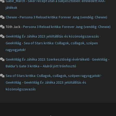
Gabe_March
-
Siker recept után a süllyesztőben: elfeledett AAA-
játékok
Chewie
-
Persona 3 Reload kritika: Forever Jung (vendég: Chewie)
Tóth Jack
-
Persona 3 Reload kritika: Forever Jung (vendég: Chewie)
GeekVilág Év Játéka 2023: jelöltállítás és közönségszavazás ·
GeekVilág
-
Sea of Stars kritika: Csillagok, csillagok, szépen
ragyogjatok!
GeekVilág Év Játéka 2023: Szerkesztőségi évértékelő · GeekVilág
-
Baldur’s Gate 3 kritika – Alulról jött trónfosztó
Sea of Stars kritika: Csillagok, csillagok, szépen ragyogjatok! ·
GeekVilág
-
GeekVilág Év Játéka 2023: jelöltállítás és
közönségszavazás