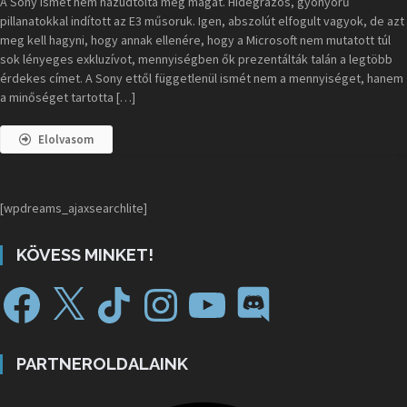
A Sony ismét nem hazudtolta meg magát. Hidegrázós, gyönyörű
pillanatokkal indított az E3 műsoruk. Igen, abszolút elfogult vagyok, de azt
meg kell hagyni, hogy annak ellenére, hogy a Microsoft nem mutatott túl
sok lényeges exkluzívot, mennyiségben ők prezentálták talán a legtöbb
érdekes címet. A Sony ettől függetlenül ismét nem a mennyiséget, hanem
a minőséget tartotta […]
Elolvasom
[wpdreams_ajaxsearchlite]
KÖVESS MINKET!
PARTNEROLDALAINK