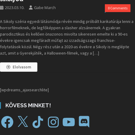
2023.03.10.
Gabe March
0 Comments
A Sikoly széria egyedi látásmódja révén mindig próbált karikatúrája lenni a
horrorfilmeknek, de legfőképpen a slasher alzsánernek. A gyakran
parodisztikus és kellően önazonos mivolta sikeresen emelte ki a 90-es
évekre igencsak megfáradt műfajt az izzadságszagú franchise-
folytatások közül. Négy rész után a 2020-as évekre a Sikoly is meglépte
azt, amit a Gyerekjáték, a Halloween-filmek, vagy a […]
Elolvasom
[wpdreams_ajaxsearchlite]
KÖVESS MINKET!