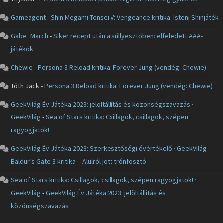
Gameagent
-
Shin Megami Tensei V: Vengeance kritika: Isteni Shinjáték
Gabe_March
-
Siker recept után a süllyesztőben: elfeledett AAA-
játékok
Chewie
-
Persona 3 Reload kritika: Forever Jung (vendég: Chewie)
Tóth Jack
-
Persona 3 Reload kritika: Forever Jung (vendég: Chewie)
GeekVilág Év Játéka 2023: jelöltállítás és közönségszavazás ·
GeekVilág
-
Sea of Stars kritika: Csillagok, csillagok, szépen
ragyogjatok!
GeekVilág Év Játéka 2023: Szerkesztőségi évértékelő · GeekVilág
-
Baldur’s Gate 3 kritika – Alulról jött trónfosztó
Sea of Stars kritika: Csillagok, csillagok, szépen ragyogjatok! ·
GeekVilág
-
GeekVilág Év Játéka 2023: jelöltállítás és
közönségszavazás