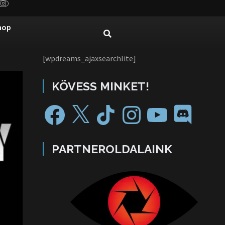
hop
[wpdreams_ajaxsearchlite]
KÖVESS MINKET!
PARTNEROLDALAINK