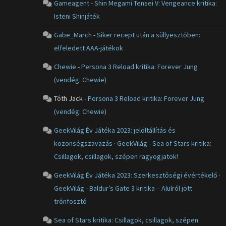
Gameagent
-
Shin Megami Tensei V: Vengeance kritika:
Isteni Shinjáték
Gabe_March
-
Siker recept után a süllyesztőben:
elfeledett AAA-játékok
Chewie
-
Persona 3 Reload kritika: Forever Jung
(vendég: Chewie)
Tóth Jack
-
Persona 3 Reload kritika: Forever Jung
(vendég: Chewie)
GeekVilág Év Játéka 2023: jelöltállítás és
közönségszavazás · GeekVilág
-
Sea of Stars kritika:
Csillagok, csillagok, szépen ragyogjatok!
GeekVilág Év Játéka 2023: Szerkesztőségi évértékelő ·
GeekVilág
-
Baldur’s Gate 3 kritika – Alulról jött
trónfosztó
Sea of Stars kritika: Csillagok, csillagok, szépen