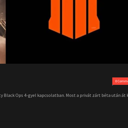
0 Comm
y Black Ops 4-gyel kapcsolatban. Most a privát zárt béta után át 