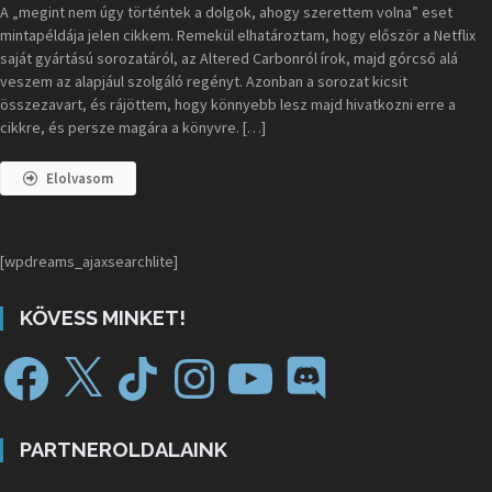
A „megint nem úgy történtek a dolgok, ahogy szerettem volna” eset
mintapéldája jelen cikkem. Remekül elhatároztam, hogy először a Netflix
saját gyártású sorozatáról, az Altered Carbonról írok, majd górcső alá
veszem az alapjául szolgáló regényt. Azonban a sorozat kicsit
összezavart, és rájöttem, hogy könnyebb lesz majd hivatkozni erre a
cikkre, és persze magára a könyvre. […]
Elolvasom
[wpdreams_ajaxsearchlite]
KÖVESS MINKET!
PARTNEROLDALAINK