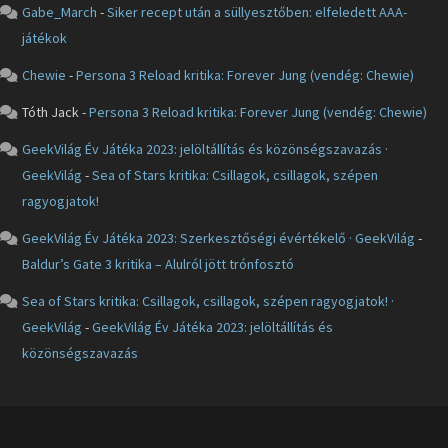
Gabe_March
-
Siker recept után a süllyesztőben: elfeledett AAA-
játékok
Chewie
-
Persona 3 Reload kritika: Forever Jung (vendég: Chewie)
Tóth Jack
-
Persona 3 Reload kritika: Forever Jung (vendég: Chewie)
GeekVilág Év Játéka 2023: jelöltállítás és közönségszavazás ·
GeekVilág
-
Sea of Stars kritika: Csillagok, csillagok, szépen
ragyogjatok!
GeekVilág Év Játéka 2023: Szerkesztőségi évértékelő · GeekVilág
-
Baldur’s Gate 3 kritika – Alulról jött trónfosztó
Sea of Stars kritika: Csillagok, csillagok, szépen ragyogjatok! ·
GeekVilág
-
GeekVilág Év Játéka 2023: jelöltállítás és
közönségszavazás