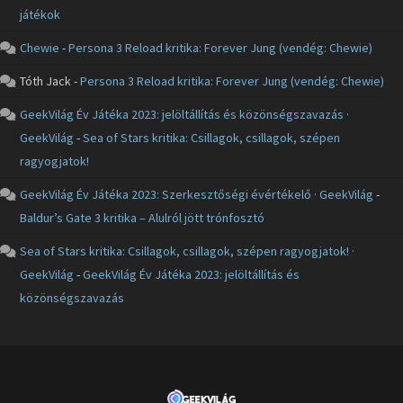
játékok
Chewie
-
Persona 3 Reload kritika: Forever Jung (vendég: Chewie)
Tóth Jack
-
Persona 3 Reload kritika: Forever Jung (vendég: Chewie)
GeekVilág Év Játéka 2023: jelöltállítás és közönségszavazás ·
GeekVilág
-
Sea of Stars kritika: Csillagok, csillagok, szépen
ragyogjatok!
GeekVilág Év Játéka 2023: Szerkesztőségi évértékelő · GeekVilág
-
Baldur’s Gate 3 kritika – Alulról jött trónfosztó
Sea of Stars kritika: Csillagok, csillagok, szépen ragyogjatok! ·
GeekVilág
-
GeekVilág Év Játéka 2023: jelöltállítás és
közönségszavazás