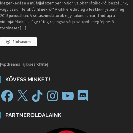
idegenkedése a műfajjal szemben? Vajon valóban játékokról beszélünk,
vagy csak interaktív filmekről? A cikk eredetileg a leet.hu-n jelent meg
2019 júniusában. A sétaszimulátorok egy különös, hibrid műfaja a
videojátékoknak. Egy réteg rajongva várja az újabb megfejthető
történetet […]
Elolvasom
[wpdreams_ajaxsearchlite]
KÖVESS MINKET!
PARTNEROLDALAINK