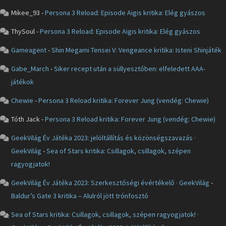
Mikee_93
-
Persona 3 Reload: Episode Aigis kritika: Elég gyászos
ThySoul
-
Persona 3 Reload: Episode Aigis kritika: Elég gyászos
Gameagent
-
Shin Megami Tensei V: Vengeance kritika: Isteni Shinjáték
Gabe_March
-
Siker recept után a süllyesztőben: elfeledett AAA-
játékok
Chewie
-
Persona 3 Reload kritika: Forever Jung (vendég: Chewie)
Tóth Jack
-
Persona 3 Reload kritika: Forever Jung (vendég: Chewie)
GeekVilág Év Játéka 2023: jelöltállítás és közönségszavazás ·
GeekVilág
-
Sea of Stars kritika: Csillagok, csillagok, szépen
ragyogjatok!
GeekVilág Év Játéka 2023: Szerkesztőségi évértékelő · GeekVilág
-
Baldur’s Gate 3 kritika – Alulról jött trónfosztó
Sea of Stars kritika: Csillagok, csillagok, szépen ragyogjatok! ·