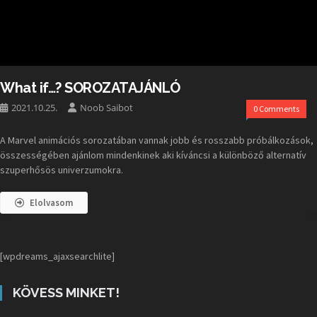
What if…? SOROZATAJÁNLÓ
2021.10.25.
Noob Saibot
0 Comments
A Marvel animációs sorozatában vannak jobb és rosszabb próbálkozások,
összességében ajánlom mindenkinek aki kíváncsi a különböző alternatív
szuperhősös univerzumokra.
Elolvasom
[wpdreams_ajaxsearchlite]
KÖVESS MINKET!