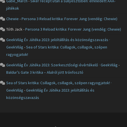
Gabe_March
-
Siker recept után a süllyesztőben: elfeledett AAA-
játékok
Chewie
-
Persona 3 Reload kritika: Forever Jung (vendég: Chewie)
Tóth Jack
-
Persona 3 Reload kritika: Forever Jung (vendég: Chewie)
GeekVilág Év Játéka 2023: jelöltállítás és közönségszavazás ·
GeekVilág
-
Sea of Stars kritika: Csillagok, csillagok, szépen
ragyogjatok!
GeekVilág Év Játéka 2023: Szerkesztőségi évértékelő · GeekVilág
-
Baldur’s Gate 3 kritika – Alulról jött trónfosztó
Sea of Stars kritika: Csillagok, csillagok, szépen ragyogjatok! ·
GeekVilág
-
GeekVilág Év Játéka 2023: jelöltállítás és
közönségszavazás