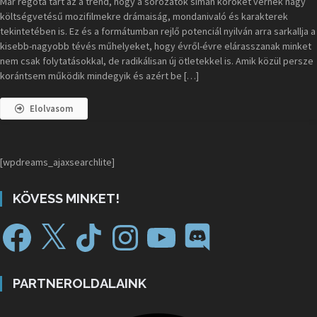
Már régóta tart az a trend, hogy a sorozatok simán köröket vernek nagy
költségvetésű mozifilmekre drámaiság, mondanivaló és karakterek
tekintetében is. Ez és a formátumban rejlő potenciál nyilván arra sarkallja a
kisebb-nagyobb tévés műhelyeket, hogy évről-évre elárasszanak minket
nem csak folytatásokkal, de radikálisan új ötletekkel is. Amik közül persze
korántsem működik mindegyik és azért be […]
Elolvasom
[wpdreams_ajaxsearchlite]
KÖVESS MINKET!
PARTNEROLDALAINK