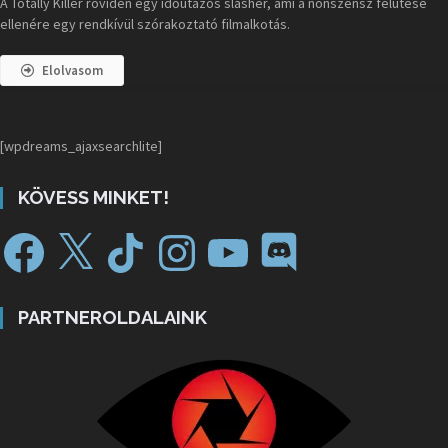
A Totally Killer röviden egy időutazós slasher, ami a nonszensz felütése
ellenére egy rendkívül szórakoztató filmalkotás.
Elolvasom
[wpdreams_ajaxsearchlite]
KÖVESS MINKET!
PARTNEROLDALAINK