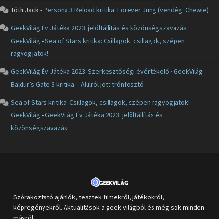
Tóth Jack
-
Persona 3 Reload kritika: Forever Jung (vendég: Chewie)
GeekVilág Év Játéka 2023: jelöltállítás és közönségszavazás ·
GeekVilág
-
Sea of Stars kritika: Csillagok, csillagok, szépen
ragyogjatok!
GeekVilág Év Játéka 2023: Szerkesztőségi évértékelő · GeekVilág
-
Baldur’s Gate 3 kritika – Alulról jött trónfosztó
Sea of Stars kritika: Csillagok, csillagok, szépen ragyogjatok! ·
GeekVilág
-
GeekVilág Év Játéka 2023: jelöltállítás és
közönségszavazás
Szórakoztató ajánlók, tesztek filmekről, játékokról,
képregényekről. Aktualitások a geek világból és még sok minden
másról.