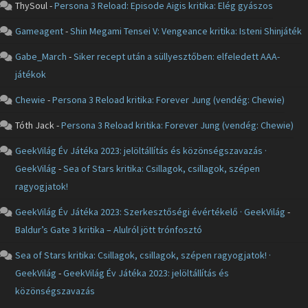
ThySoul
-
Persona 3 Reload: Episode Aigis kritika: Elég gyászos
Gameagent
-
Shin Megami Tensei V: Vengeance kritika: Isteni Shinjáték
Gabe_March
-
Siker recept után a süllyesztőben: elfeledett AAA-
játékok
Chewie
-
Persona 3 Reload kritika: Forever Jung (vendég: Chewie)
Tóth Jack
-
Persona 3 Reload kritika: Forever Jung (vendég: Chewie)
GeekVilág Év Játéka 2023: jelöltállítás és közönségszavazás ·
GeekVilág
-
Sea of Stars kritika: Csillagok, csillagok, szépen
ragyogjatok!
GeekVilág Év Játéka 2023: Szerkesztőségi évértékelő · GeekVilág
-
Baldur’s Gate 3 kritika – Alulról jött trónfosztó
Sea of Stars kritika: Csillagok, csillagok, szépen ragyogjatok! ·
GeekVilág
-
GeekVilág Év Játéka 2023: jelöltállítás és
közönségszavazás