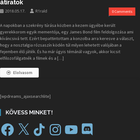
átiratok
2018.05.17.
R1rald
0 Comments
A napokban a szekrény túrása közben a kezem ügyébe került
gyerekkorom egyik mementója, egy James Bond film feldolgozása ami
kíváncsivá tett. Ezért bepattintottam a konzolba arra keresve a választ,
hogy a nosztalgia rózsaszín ködén túl milyen lehetett valójában a
fejemben élő játék. És ha már úgyis témánál vagyok, akkor kicsit
elfilozofálgatnék a filmek és a […]
Elolvasom
[wpdreams_ajaxsearchlite]
KÖVESS MINKET!