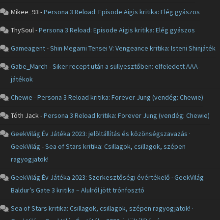
Mikee_93
-
Persona 3 Reload: Episode Aigis kritika: Elég gyászos
ThySoul
-
Persona 3 Reload: Episode Aigis kritika: Elég gyászos
Gameagent
-
Shin Megami Tensei V: Vengeance kritika: Isteni Shinjáték
Gabe_March
-
Siker recept után a süllyesztőben: elfeledett AAA-
játékok
Chewie
-
Persona 3 Reload kritika: Forever Jung (vendég: Chewie)
Tóth Jack
-
Persona 3 Reload kritika: Forever Jung (vendég: Chewie)
GeekVilág Év Játéka 2023: jelöltállítás és közönségszavazás ·
GeekVilág
-
Sea of Stars kritika: Csillagok, csillagok, szépen
ragyogjatok!
GeekVilág Év Játéka 2023: Szerkesztőségi évértékelő · GeekVilág
-
Baldur’s Gate 3 kritika – Alulról jött trónfosztó
Sea of Stars kritika: Csillagok, csillagok, szépen ragyogjatok! ·