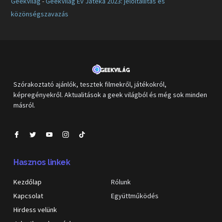
GeekVilág
-
GeekVilág Év Játéka 2023: jelöltállítás és
közönségszavazás
Szórakoztató ajánlók, tesztek filmekről, játékokról,
képregényekről. Aktualitások a geek világból és még sok minden
másról.
Hasznos linkek
Kezdőlap
Rólunk
Kapcsolat
Együttműködés
Hirdess velünk