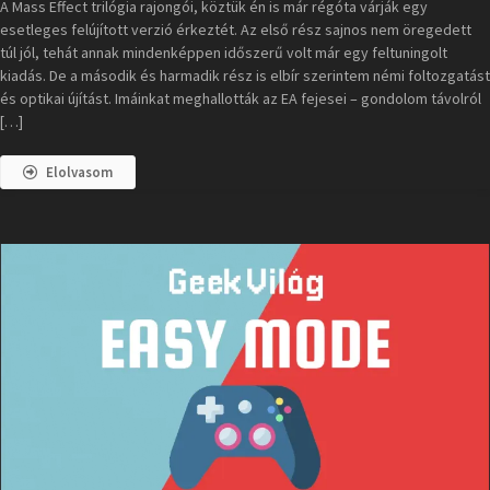
A Mass Effect trilógia rajongói, köztük én is már régóta várják egy
esetleges felújított verzió érkeztét. Az első rész sajnos nem öregedett
túl jól, tehát annak mindenképpen időszerű volt már egy feltuningolt
kiadás. De a második és harmadik rész is elbír szerintem némi foltozgatást
és optikai újítást. Imáinkat meghallották az EA fejesei – gondolom távolról
[…]
Elolvasom