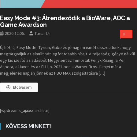
Easy Mode #3: Átrendeződik a BioWare, AOC a
Game Awardson
2020.12.06.
Tanar Ur
0
Új hét, új Easy Mode, Tyrion, Gabe és jómagam ismét összeültünk, hogy
megtárgyaljuk az elmúlt hét legfontosabb híreit. A teljesség igénye nélkül
egy kis ízelítő az adásból: Megjelent az Immortal: Fenyx Rising, a Per
Aspera, a Haven és az El Hijo. 2021-ben a Warner Bros. filmjei már a
megjelenés napján jönnek az HBO MAX szolgáltatásra […]
Elolvasom
[wpdreams_ajaxsearchlite]
KÖVESS MINKET!