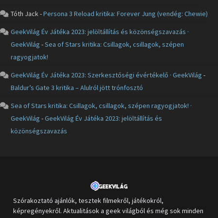
Tóth Jack
-
Persona 3 Reload kritika: Forever Jung (vendég: Chewie)
GeekVilág Év Játéka 2023: jelöltállítás és közönségszavazás ·
GeekVilág
-
Sea of Stars kritika: Csillagok, csillagok, szépen
ragyogjatok!
GeekVilág Év Játéka 2023: Szerkesztőségi évértékelő · GeekVilág
-
Baldur’s Gate 3 kritika – Alulról jött trónfosztó
Sea of Stars kritika: Csillagok, csillagok, szépen ragyogjatok! ·
GeekVilág
-
GeekVilág Év Játéka 2023: jelöltállítás és
közönségszavazás
Szórakoztató ajánlók, tesztek filmekről, játékokról,
képregényekről. Aktualitások a geek világból és még sok minden