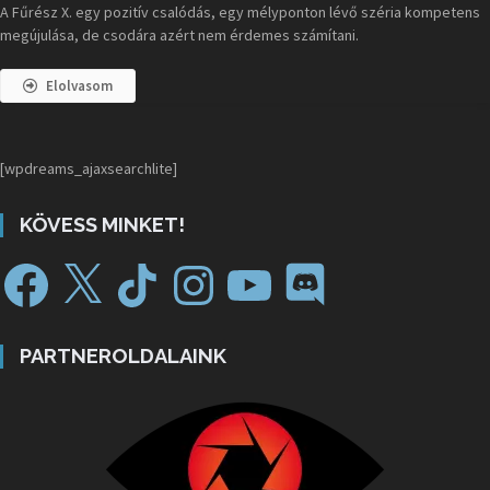
A Fűrész X. egy pozitív csalódás, egy mélyponton lévő széria kompetens
megújulása, de csodára azért nem érdemes számítani.
Elolvasom
[wpdreams_ajaxsearchlite]
KÖVESS MINKET!
PARTNEROLDALAINK