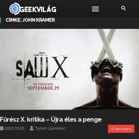
CÍMKE:
JOHN KRAMER
Fűrész X. kritika – Újra éles a penge
2023.10.03.
Tyrion Lannister
0 Comments