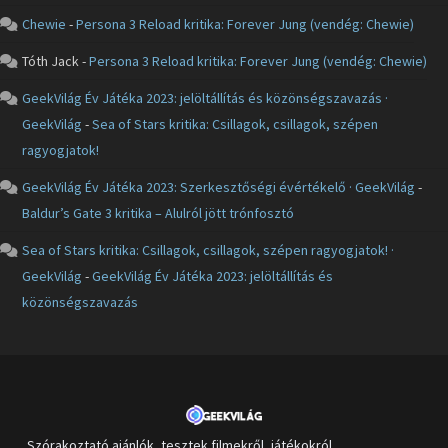
Chewie
-
Persona 3 Reload kritika: Forever Jung (vendég: Chewie)
Tóth Jack
-
Persona 3 Reload kritika: Forever Jung (vendég: Chewie)
GeekVilág Év Játéka 2023: jelöltállítás és közönségszavazás ·
GeekVilág
-
Sea of Stars kritika: Csillagok, csillagok, szépen
ragyogjatok!
GeekVilág Év Játéka 2023: Szerkesztőségi évértékelő · GeekVilág
-
Baldur’s Gate 3 kritika – Alulról jött trónfosztó
Sea of Stars kritika: Csillagok, csillagok, szépen ragyogjatok! ·
GeekVilág
-
GeekVilág Év Játéka 2023: jelöltállítás és
közönségszavazás
Szórakoztató ajánlók, tesztek filmekről, játékokról,