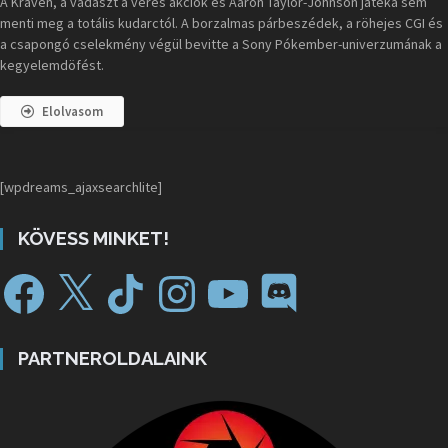
A Kraven, a vadászt a véres akciók és Aaron Taylor-Johnson játéka sem
menti meg a totális kudarctól. A borzalmas párbeszédek, a röhejes CGI és
a csapongó cselekmény végül bevitte a Sony Pókember-univerzumának a
kegyelemdöfést.
Elolvasom
[wpdreams_ajaxsearchlite]
KÖVESS MINKET!
PARTNEROLDALAINK