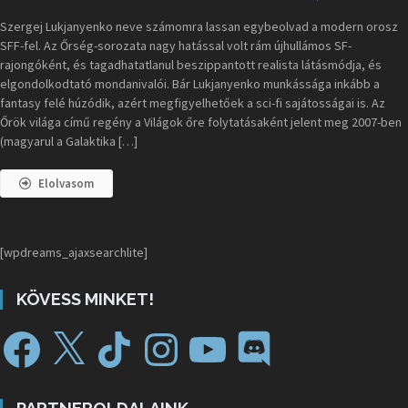
Szergej Lukjanyenko neve számomra lassan egybeolvad a modern orosz
SFF-fel. Az Őrség-sorozata nagy hatással volt rám újhullámos SF-
rajongóként, és tagadhatatlanul beszippantott realista látásmódja, és
elgondolkodtató mondanivalói. Bár Lukjanyenko munkássága inkább a
fantasy felé húzódik, azért megfigyelhetőek a sci-fi sajátosságai is. Az
Őrök világa című regény a Világok őre folytatásaként jelent meg 2007-ben
(magyarul a Galaktika […]
Elolvasom
[wpdreams_ajaxsearchlite]
KÖVESS MINKET!