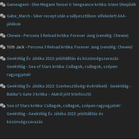
Gameagent
-
Shin Megami Tensei V: Vengeance kritika: Isteni Shinjáték
Gabe_March
-
Siker recept után a süllyesztőben: elfeledett AAA-
játékok
Chewie
-
Persona 3 Reload kritika: Forever Jung (vendég: Chewie)
Tóth Jack
-
Persona 3 Reload kritika: Forever Jung (vendég: Chewie)
GeekVilág Év Játéka 2023: jelöltállítás és közönségszavazás ·
GeekVilág
-
Sea of Stars kritika: Csillagok, csillagok, szépen
ragyogjatok!
GeekVilág Év Játéka 2023: Szerkesztőségi évértékelő · GeekVilág
-
Baldur’s Gate 3 kritika – Alulról jött trónfosztó
Sea of Stars kritika: Csillagok, csillagok, szépen ragyogjatok! ·
GeekVilág
-
GeekVilág Év Játéka 2023: jelöltállítás és
közönségszavazás