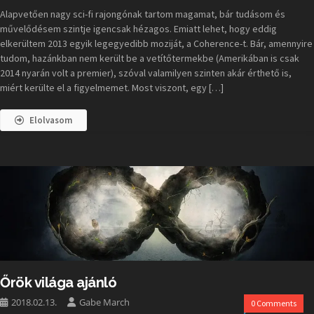
Alapvetően nagy sci-fi rajongónak tartom magamat, bár tudásom és
művelődésem szintje igencsak hézagos. Emiatt lehet, hogy eddig
elkerültem 2013 egyik legegyedibb moziját, a Coherence-t. Bár, amennyire
tudom, hazánkban nem került be a vetítőtermekbe (Amerikában is csak
2014 nyarán volt a premier), szóval valamilyen szinten akár érthető is,
miért kerülte el a figyelmemet. Most viszont, egy […]
Elolvasom
Őrök világa ajánló
2018.02.13.
Gabe March
0 Comments