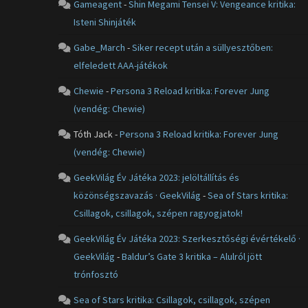
Gameagent
-
Shin Megami Tensei V: Vengeance kritika:
Isteni Shinjáték
Gabe_March
-
Siker recept után a süllyesztőben:
elfeledett AAA-játékok
Chewie
-
Persona 3 Reload kritika: Forever Jung
(vendég: Chewie)
Tóth Jack
-
Persona 3 Reload kritika: Forever Jung
(vendég: Chewie)
GeekVilág Év Játéka 2023: jelöltállítás és
közönségszavazás · GeekVilág
-
Sea of Stars kritika:
Csillagok, csillagok, szépen ragyogjatok!
GeekVilág Év Játéka 2023: Szerkesztőségi évértékelő ·
GeekVilág
-
Baldur’s Gate 3 kritika – Alulról jött
trónfosztó
Sea of Stars kritika: Csillagok, csillagok, szépen