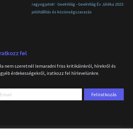
ragyogjatok! · GeekVilág
-
GeekVilág Év Játéka 2023:
jelöltállítás és közönségszavazás
Iratkozz fel
Ha nem szeretnél lemaradni friss kritikáinkról, hírekről és
egyéb érdekességekről, iratkozz fel hírlevelünkre.
Feliratkozás