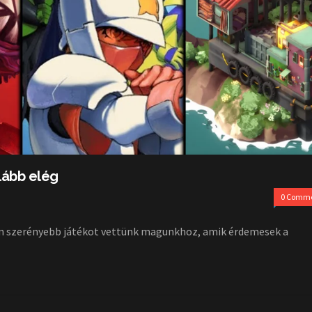
lább elég
0 Comm
en szerényebb játékot vettünk magunkhoz, amik érdemesek a