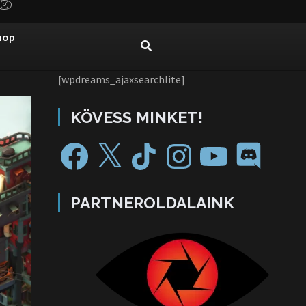
hop
[wpdreams_ajaxsearchlite]
KÖVESS MINKET!
PARTNEROLDALAINK