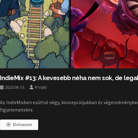
IndieMix #13: A kevesebb néha nem sok, de lega
2023.06.13.
R1rald
Az IndieMixben ezúttal négy, koncepciójukban és végeredményb
figyelemetekre.
Elolvasom