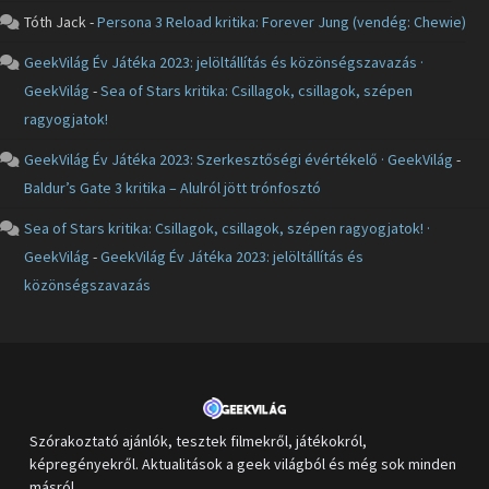
Tóth Jack
-
Persona 3 Reload kritika: Forever Jung (vendég: Chewie)
GeekVilág Év Játéka 2023: jelöltállítás és közönségszavazás ·
GeekVilág
-
Sea of Stars kritika: Csillagok, csillagok, szépen
ragyogjatok!
GeekVilág Év Játéka 2023: Szerkesztőségi évértékelő · GeekVilág
-
Baldur’s Gate 3 kritika – Alulról jött trónfosztó
Sea of Stars kritika: Csillagok, csillagok, szépen ragyogjatok! ·
GeekVilág
-
GeekVilág Év Játéka 2023: jelöltállítás és
közönségszavazás
Szórakoztató ajánlók, tesztek filmekről, játékokról,
képregényekről. Aktualitások a geek világból és még sok minden
másról.