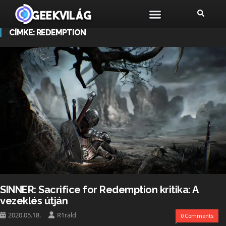
CÍMKE:
REDEMPTION
SINNER: Sacrifice for Redemption kritika: A
vezeklés útján
2020.05.18.
R1rald
0 Comments