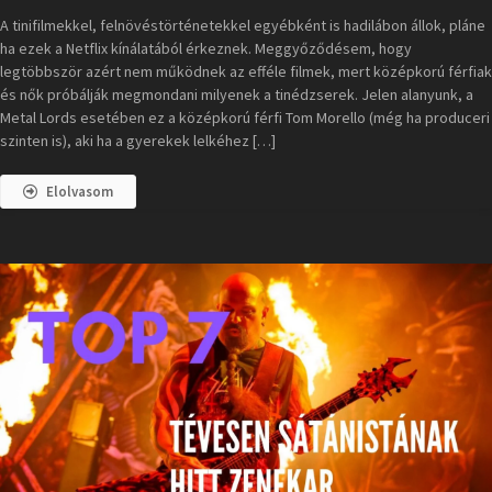
A tinifilmekkel, felnövéstörténetekkel egyébként is hadilábon állok, pláne
ha ezek a Netflix kínálatából érkeznek. Meggyőződésem, hogy
legtöbbször azért nem működnek az efféle filmek, mert középkorú férfiak
és nők próbálják megmondani milyenek a tinédzserek. Jelen alanyunk, a
Metal Lords esetében ez a középkorú férfi Tom Morello (még ha produceri
szinten is), aki ha a gyerekek lelkéhez […]
Elolvasom