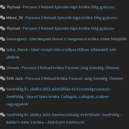
ThySoul
-
Persona 3 Reload: Episode Aigis kritika: Elég gyászos
Mikee_93
-
Persona 3 Reload: Episode Aigis kritika: Elég gyászos
ThySoul
-
Persona 3 Reload: Episode Aigis kritika: Elég gyászos
Gameagent
-
Shin Megami Tensei V: Vengeance kritika: Isteni Shinjáték
Gabe_March
-
Siker recept után a süllyesztőben: elfeledett AAA-
játékok
Chewie
-
Persona 3 Reload kritika: Forever Jung (vendég: Chewie)
Tóth Jack
-
Persona 3 Reload kritika: Forever Jung (vendég: Chewie)
GeekVilág Év Játéka 2023: jelöltállítás és közönségszavazás ·
GeekVilág
-
Sea of Stars kritika: Csillagok, csillagok, szépen
ragyogjatok!
GeekVilág Év Játéka 2023: Szerkesztőségi évértékelő · GeekVilág
-
Baldur’s Gate 3 kritika – Alulról jött trónfosztó