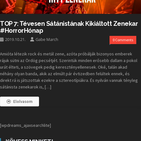
TOP 7: Tévesen Sátánistának Kikiáltott Zenekar
#HorrorHónap
2019.10.21.
Gabe March
0 Comments
Amióta létezik rock és metál zene, azóta próbálják bizonyos emberek
rájuk sütni az Ördög pecsétjét. Szerintük minden erősebb dallam a pokol
urát élteti, a szövegek pedig keresztényellenesek. Oké, talán akad
néhány olyan banda, akik az elmúlt pár évtizedben felültek ennek, és
direkt rá is játszottak ezekre a sztereotípiákra. És nyilván vannak tényleg
sátánista zenekarok is, […]
Elolvasom
[wpdreams_ajaxsearchlite]