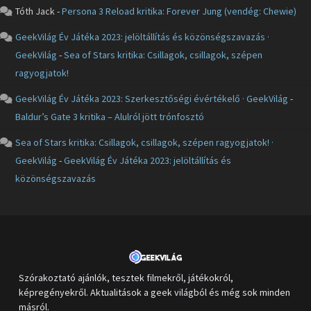
Tóth Jack
-
Persona 3 Reload kritika: Forever Jung (vendég: Chewie)
GeekVilág Év Játéka 2023: jelöltállítás és közönségszavazás ·
GeekVilág
-
Sea of Stars kritika: Csillagok, csillagok, szépen
ragyogjatok!
GeekVilág Év Játéka 2023: Szerkesztőségi évértékelő · GeekVilág
-
Baldur’s Gate 3 kritika – Alulról jött trónfosztó
Sea of Stars kritika: Csillagok, csillagok, szépen ragyogjatok! ·
GeekVilág
-
GeekVilág Év Játéka 2023: jelöltállítás és
közönségszavazás
Szórakoztató ajánlók, tesztek filmekről, játékokról,
képregényekről. Aktualitások a geek világból és még sok minden
másról.