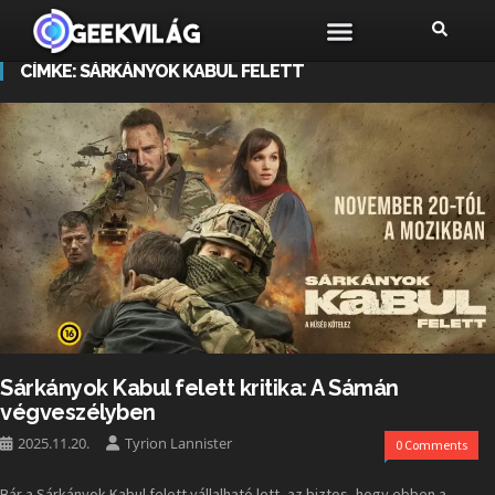
CÍMKE:
SÁRKÁNYOK KABUL FELETT
Sárkányok Kabul felett kritika: A Sámán
végveszélyben
2025.11.20.
Tyrion Lannister
0 Comments
Bár a Sárkányok Kabul felett vállalható lett, az biztos, hogy ebben a