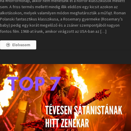
Ha #HorrorHónap, akkor nem mehetünk el a horror-klasszikusok mellett
sem. A friss termés mellett mindig illik elidőzni egy kicsit azokon az
alkotásokon, melyek valamilyen módon meghatározták a műfajt. Roman
Polanski fantasztikus klasszikusa, a Rosemary gyermeke (Rosemary’s
baby) pedig egy korát megelőző és a zsáner szempontjából nagyon
fontos film. 1968-at írunk, amikor virágzott az USA-ban az […]
Elolvasom