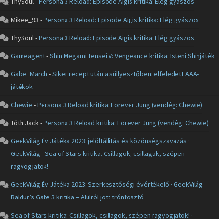
ThySoul
-
Persona 3 Reload: Episode Aigis kritika: Elég gyászos
Mikee_93
-
Persona 3 Reload: Episode Aigis kritika: Elég gyászos
ThySoul
-
Persona 3 Reload: Episode Aigis kritika: Elég gyászos
Gameagent
-
Shin Megami Tensei V: Vengeance kritika: Isteni Shinjáték
Gabe_March
-
Siker recept után a süllyesztőben: elfeledett AAA-
játékok
Chewie
-
Persona 3 Reload kritika: Forever Jung (vendég: Chewie)
Tóth Jack
-
Persona 3 Reload kritika: Forever Jung (vendég: Chewie)
GeekVilág Év Játéka 2023: jelöltállítás és közönségszavazás ·
GeekVilág
-
Sea of Stars kritika: Csillagok, csillagok, szépen
ragyogjatok!
GeekVilág Év Játéka 2023: Szerkesztőségi évértékelő · GeekVilág
-
Baldur’s Gate 3 kritika – Alulról jött trónfosztó
Sea of Stars kritika: Csillagok, csillagok, szépen ragyogjatok! ·