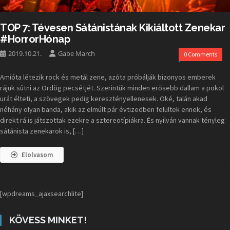
TOP 7: Tévesen Sátánistának Kikiáltott Zenekar
#HorrorHónap
2019.10.21.
Gabe March
0 Comments
Amióta létezik rock és metál zene, azóta próbálják bizonyos emberek
rájuk sütni az Ördög pecsétjét. Szerintük minden erősebb dallam a pokol
urát élteti, a szövegek pedig keresztényellenesek. Oké, talán akad
néhány olyan banda, akik az elmúlt pár évtizedben felültek ennek, és
direkt rá is játszottak ezekre a sztereotípiákra. És nyilván vannak tényleg
sátánista zenekarok is, […]
Elolvasom
[wpdreams_ajaxsearchlite]
KÖVESS MINKET!