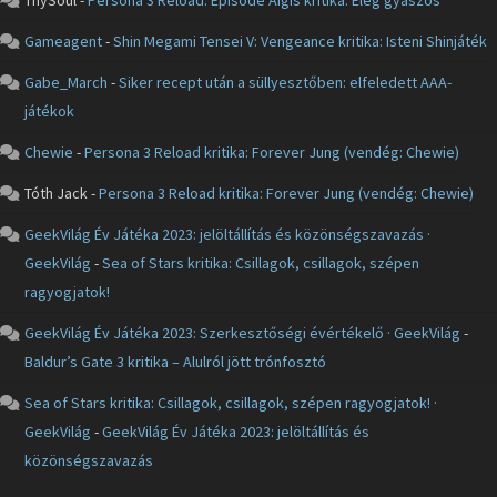
ThySoul
-
Persona 3 Reload: Episode Aigis kritika: Elég gyászos
Gameagent
-
Shin Megami Tensei V: Vengeance kritika: Isteni Shinjáték
Gabe_March
-
Siker recept után a süllyesztőben: elfeledett AAA-
játékok
Chewie
-
Persona 3 Reload kritika: Forever Jung (vendég: Chewie)
Tóth Jack
-
Persona 3 Reload kritika: Forever Jung (vendég: Chewie)
GeekVilág Év Játéka 2023: jelöltállítás és közönségszavazás ·
GeekVilág
-
Sea of Stars kritika: Csillagok, csillagok, szépen
ragyogjatok!
GeekVilág Év Játéka 2023: Szerkesztőségi évértékelő · GeekVilág
-
Baldur’s Gate 3 kritika – Alulról jött trónfosztó
Sea of Stars kritika: Csillagok, csillagok, szépen ragyogjatok! ·
GeekVilág
-
GeekVilág Év Játéka 2023: jelöltállítás és
közönségszavazás