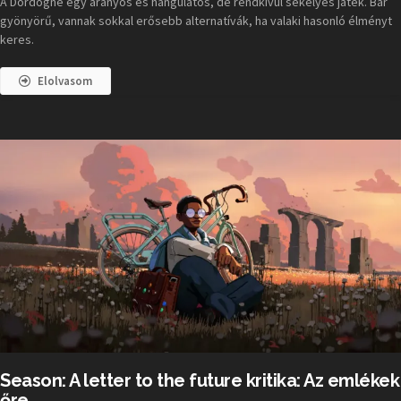
A Dordogne egy aranyos és hangulatos, de rendkívül sekélyes játék. Bár
gyönyörű, vannak sokkal erősebb alternatívák, ha valaki hasonló élményt
keres.
Elolvasom
Season: A letter to the future kritika: Az emlékek
őre