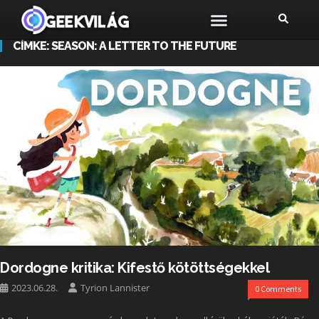
CÍMKE:
SEASON: A LETTER TO THE FUTURE
Dordogne kritika: Kifestő kötöttségekkel
2023.06.28.
Tyrion Lannister
0 Comments