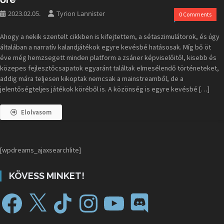
2023.02.05.
Tyrion Lannister
0 Comments
Ahogy a nekik szentelt cikkben is kifejtettem, a sétaszimulátorok, és úgy
általában a narratív kalandjátékok egyre kevésbé hatásosak. Míg bő öt
éve még hemzsegett minden platform a zsáner képviselőitől, kisebb és
közepes fejlesztőcsapatok egyaránt találtak elmesélendő történeteket,
addig mára teljesen kikoptak nemcsak a mainstreamből, de a
jelentőségteljes játékok köréből is. A közönség is egyre kevésbé […]
Elolvasom
[wpdreams_ajaxsearchlite]
KÖVESS MINKET!