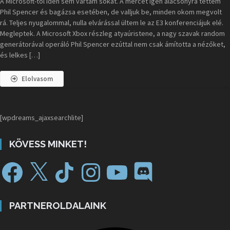
A Microsoft-tól idén sem vártam sokat. A mércét igen alacsonyra tettem
Phil Spencer és bagázsa esetében, de valljuk be, minden okom megvolt
rá. Teljes nyugalommal, nulla elvárással ültem le az E3 konferenciájuk elé.
Megleptek. A Microsoft Xbox részleg atyaúristene, a nagy szavak random
generátorával operáló Phil Spencer ezúttal nem csak ámította a nézőket,
és lelkes […]
Elolvasom
[wpdreams_ajaxsearchlite]
KÖVESS MINKET!
PARTNEROLDALAINK