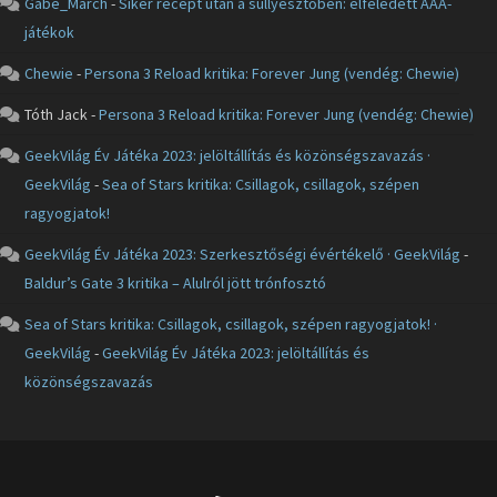
Gabe_March
-
Siker recept után a süllyesztőben: elfeledett AAA-
játékok
Chewie
-
Persona 3 Reload kritika: Forever Jung (vendég: Chewie)
Tóth Jack
-
Persona 3 Reload kritika: Forever Jung (vendég: Chewie)
GeekVilág Év Játéka 2023: jelöltállítás és közönségszavazás ·
GeekVilág
-
Sea of Stars kritika: Csillagok, csillagok, szépen
ragyogjatok!
GeekVilág Év Játéka 2023: Szerkesztőségi évértékelő · GeekVilág
-
Baldur’s Gate 3 kritika – Alulról jött trónfosztó
Sea of Stars kritika: Csillagok, csillagok, szépen ragyogjatok! ·
GeekVilág
-
GeekVilág Év Játéka 2023: jelöltállítás és
közönségszavazás