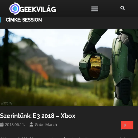
CÍMKE:
SESSION
Szerintünk: E3 2018 – Xbox
2018.06.11.
Gabe March
0