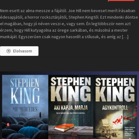
Nem esett az alma messze a fájától. Joe Hill nem keveset merít írásaiban
édesapjától, a horror rocksztárjától, Stephen Kingtől. Ezt mindenki döntse
el magában, hogy jó néven veszi-e, vagy sem. Én legtöbbször nem azt
érzem, hogy Hill kutyagolna az örege sarkában, és másolná a mester
munkáját. Egyszerűen csak nagyon hasonlít a stílusuk, és amíg az […]
Elolvasom