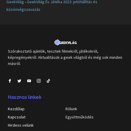
GeekVilág
-
GeekVilág Év Játéka 2023: jelöltállítás és
közönségszavazás
Szórakoztató ajánlók, tesztek filmekről, játékokról,
képregényekről. Aktualitások a geek világból és még sok minden
másról.
Hasznos linkek
Kezdőlap
Rólunk
Kapcsolat
Együttműködés
Hirdess velünk