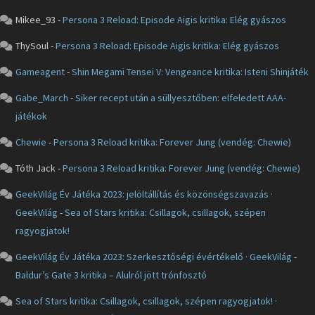
Mikee_93
-
Persona 3 Reload: Episode Aigis kritika: Elég gyászos
ThySoul
-
Persona 3 Reload: Episode Aigis kritika: Elég gyászos
Gameagent
-
Shin Megami Tensei V: Vengeance kritika: Isteni Shinjáték
Gabe_March
-
Siker recept után a süllyesztőben: elfeledett AAA-
játékok
Chewie
-
Persona 3 Reload kritika: Forever Jung (vendég: Chewie)
Tóth Jack
-
Persona 3 Reload kritika: Forever Jung (vendég: Chewie)
GeekVilág Év Játéka 2023: jelöltállítás és közönségszavazás ·
GeekVilág
-
Sea of Stars kritika: Csillagok, csillagok, szépen
ragyogjatok!
GeekVilág Év Játéka 2023: Szerkesztőségi évértékelő · GeekVilág
-
Baldur’s Gate 3 kritika – Alulról jött trónfosztó
Sea of Stars kritika: Csillagok, csillagok, szépen ragyogjatok! ·