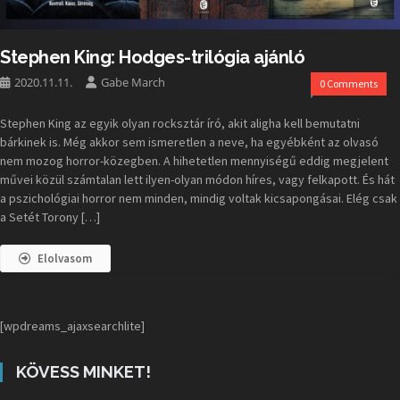
Stephen King: Hodges-trilógia ajánló
2020.11.11.
Gabe March
0 Comments
Stephen King az egyik olyan rocksztár író, akit aligha kell bemutatni
bárkinek is. Még akkor sem ismeretlen a neve, ha egyébként az olvasó
nem mozog horror-közegben. A hihetetlen mennyiségű eddig megjelent
művei közül számtalan lett ilyen-olyan módon híres, vagy felkapott. És hát
a pszichológiai horror nem minden, mindig voltak kicsapongásai. Elég csak
a Setét Torony […]
Elolvasom
[wpdreams_ajaxsearchlite]
KÖVESS MINKET!