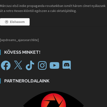
Márciusi első indie propaganda-rovatunkban ismét három címet nyálazunk
át a retro Hexen-klóntól egészen a cuki oktatójátékig.
Elolvasom
[wpdreams_ajaxsearchlite]
KÖVESS MINKET!
PARTNEROLDALAINK