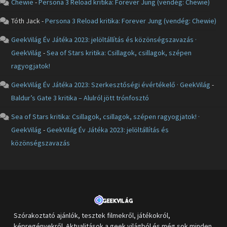
Chewie
-
Persona 3 Reload kritika: Forever Jung (vendég: Chewie)
Tóth Jack
-
Persona 3 Reload kritika: Forever Jung (vendég: Chewie)
GeekVilág Év Játéka 2023: jelöltállítás és közönségszavazás ·
GeekVilág
-
Sea of Stars kritika: Csillagok, csillagok, szépen
ragyogjatok!
GeekVilág Év Játéka 2023: Szerkesztőségi évértékelő · GeekVilág
-
Baldur’s Gate 3 kritika – Alulról jött trónfosztó
Sea of Stars kritika: Csillagok, csillagok, szépen ragyogjatok! ·
GeekVilág
-
GeekVilág Év Játéka 2023: jelöltállítás és
közönségszavazás
Szórakoztató ajánlók, tesztek filmekről, játékokról,
képregényekről. Aktualitások a geek világból és még sok minden