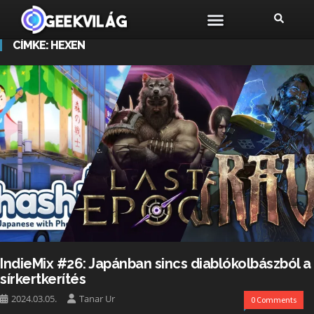
CÍMKE:
HEXEN
IndieMix #26: Japánban sincs diablókolbászból a
sírkertkerítés
2024.03.05.
Tanar Ur
0 Comments