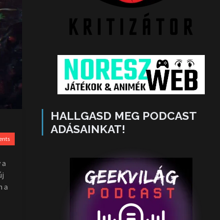
HALLGASD MEG PODCAST
ADÁSAINKAT!
ents
 a
új
m a