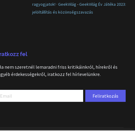
ragyogjatok! · GeekVilág
-
GeekVilág Év Játéka 2023:
jelöltállítás és közönségszavazás
Iratkozz fel
Ha nem szeretnél lemaradni friss kritikáinkról, hírekről és
egyéb érdekességekről, iratkozz fel hírlevelünkre.
Feliratkozás