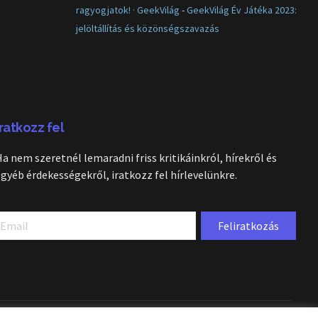
ragyogjatok! · GeekVilág
-
GeekVilág Év Játéka 2023:
jelöltállítás és közönségszavazás
Iratkozz fel
Ha nem szeretnél lemaradni friss kritikáinkról, hírekről és
egyéb érdekességekről, iratkozz fel hírlevelünkre.
Feliratkozás