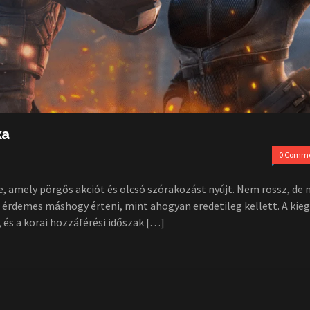
ka
0 Comm
e, amely pörgős akciót és olcsó szórakozást nyújt. Nem rossz, de
t érdemes máshogy érteni, mint ahogyan eredetileg kellett. A kie
s a korai hozzáférési időszak […]