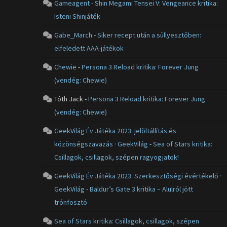
Gameagent
-
Shin Megami Tensei V: Vengeance kritika:
Isteni Shinjáték
Gabe_March
-
Siker recept után a süllyesztőben:
elfeledett AAA-játékok
Chewie
-
Persona 3 Reload kritika: Forever Jung
(vendég: Chewie)
Tóth Jack
-
Persona 3 Reload kritika: Forever Jung
(vendég: Chewie)
GeekVilág Év Játéka 2023: jelöltállítás és
közönségszavazás · GeekVilág
-
Sea of Stars kritika:
Csillagok, csillagok, szépen ragyogjatok!
GeekVilág Év Játéka 2023: Szerkesztőségi évértékelő ·
GeekVilág
-
Baldur’s Gate 3 kritika – Alulról jött
trónfosztó
Sea of Stars kritika: Csillagok, csillagok, szépen