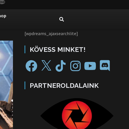
hop
[wpdreams_ajaxsearchlite]
KÖVESS MINKET!
PARTNEROLDALAINK