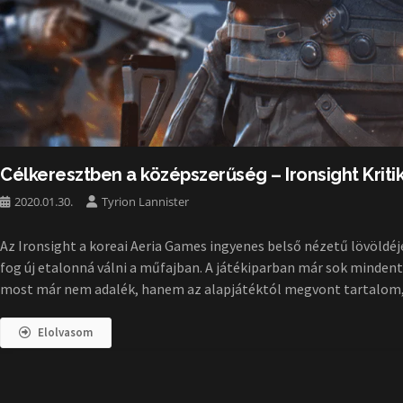
Célkeresztben a középszerűség – Ironsight Kriti
2020.01.30.
Tyrion Lannister
Az Ironsight a koreai Aeria Games ingyenes belső nézetű lövöldéj
fog új etalonná válni a műfajban. A játékiparban már sok minden
most már nem adalék, hanem az alapjátéktól megvont tartalom, é
Elolvasom