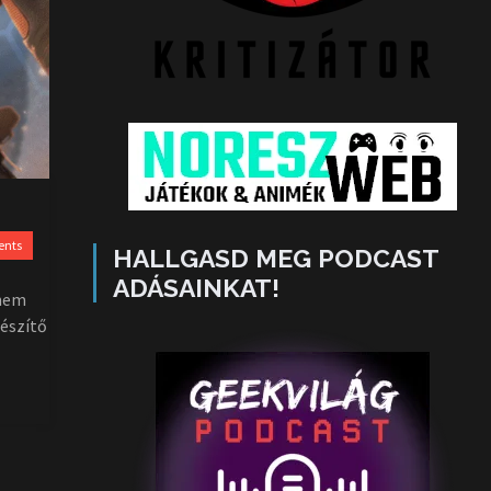
ents
HALLGASD MEG PODCAST
ADÁSAINKAT!
 nem
gészítő