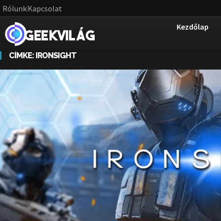
Rólunk
Kapcsolat
Kezdőlap
CÍMKE:
IRONSIGHT