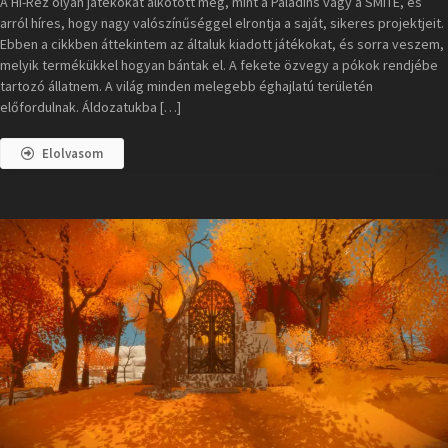
A Hi-Rez olyan játékokat alkotott meg, mint a Paladins vagy a SMITE, és
arról híres, hogy nagy valószínűséggel elrontja a saját, sikeres projektjeit.
Ebben a cikkben áttekintem az általuk kiadott játékokat, és sorra veszem,
melyik termékükkel hogyan bántak el. A fekete özvegy a pókok rendjébe
tartozó állatnem. A világ minden melegebb éghajlatú területén
előfordulnak. Áldozatukba […]
Elolvasom