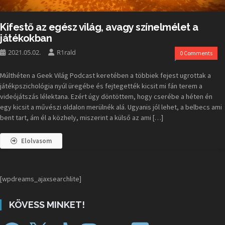
Kifestő az egész világ, avagy színelmélet a
játékokban
2021.05.02.
R1rald
0 Comments
Múlthéten a Geek Világ Podcast keretében a többiek fejest ugrottak a
játékpszichológia nyúl üregébe és fejtegették kicsit mi fán terem a
videójátszás lélektana. Ezért úgy döntöttem, hogy cserébe a héten én
egy kicsit a művészi oldalon merülnék alá. Ugyanis jól lehet, a belbecs ami
bent tart, ám él a közhely, miszerint a külső az ami […]
Elolvasom
[wpdreams_ajaxsearchlite]
KÖVESS MINKET!