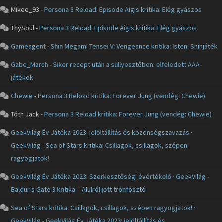
Mikee_93
-
Persona 3 Reload: Episode Aigis kritika: Elég gyászos
ThySoul
-
Persona 3 Reload: Episode Aigis kritika: Elég gyászos
Gameagent
-
Shin Megami Tensei V: Vengeance kritika: Isteni Shinjáték
Gabe_March
-
Siker recept után a süllyesztőben: elfeledett AAA-
játékok
Chewie
-
Persona 3 Reload kritika: Forever Jung (vendég: Chewie)
Tóth Jack
-
Persona 3 Reload kritika: Forever Jung (vendég: Chewie)
GeekVilág Év Játéka 2023: jelöltállítás és közönségszavazás ·
GeekVilág
-
Sea of Stars kritika: Csillagok, csillagok, szépen
ragyogjatok!
GeekVilág Év Játéka 2023: Szerkesztőségi évértékelő · GeekVilág
-
Baldur’s Gate 3 kritika – Alulról jött trónfosztó
Sea of Stars kritika: Csillagok, csillagok, szépen ragyogjatok! ·
GeekVilág
-
GeekVilág Év Játéka 2023: jelöltállítás és