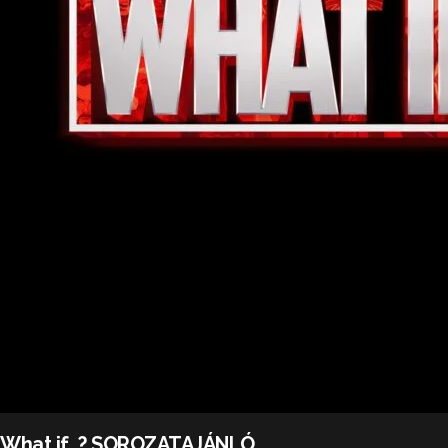
What if…? SOROZATAJÁNLÓ