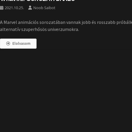
2021.10.25.
Noob Saibot
A Marvel animációs sorozatában vannak jobb és rosszabb próbál
alternatív szuperhősös univerzumokra.
Elolvasom