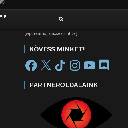
hop
[wpdreams_ajaxsearchlite]
KÖVESS MINKET!
PARTNEROLDALAINK