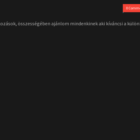
0 Comm
kozások, összességében ajánlom mindenkinek aki kíváncsi a külö