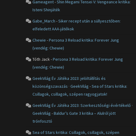
Gameagent
-
Shin Megami Tensei V: Vengeance kritika:
Isteni Shinjáték
Gabe_March
-
Siker recept után a süllyesztőben:
elfeledett AAA-játékok
Chewie
-
Persona 3 Reload kritika: Forever Jung
(vendég: Chewie)
Tóth Jack
-
Persona 3 Reload kritika: Forever Jung
(vendég: Chewie)
GeekVilág Év Játéka 2023: jelöltállítás és
közönségszavazás · GeekVilág
-
Sea of Stars kritika:
Csillagok, csillagok, szépen ragyogjatok!
GeekVilág Év Játéka 2023: Szerkesztőségi évértékelő ·
GeekVilág
-
Baldur’s Gate 3 kritika – Alulról jött
trónfosztó
Sea of Stars kritika: Csillagok, csillagok, szépen