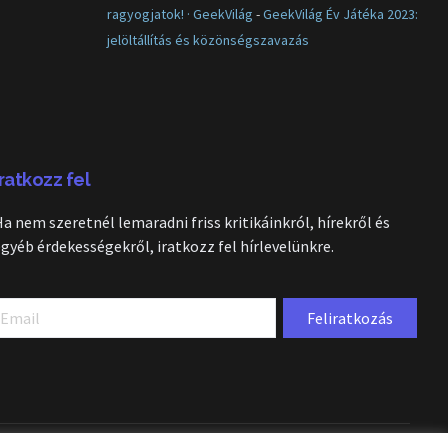
ragyogjatok! · GeekVilág
-
GeekVilág Év Játéka 2023:
jelöltállítás és közönségszavazás
Iratkozz fel
Ha nem szeretnél lemaradni friss kritikáinkról, hírekről és
egyéb érdekességekről, iratkozz fel hírlevelünkre.
Feliratkozás