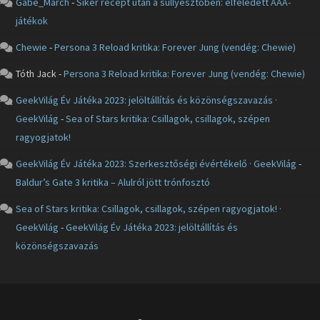
Gabe_March
-
Siker recept után a süllyesztőben: elfeledett AAA-
játékok
Chewie
-
Persona 3 Reload kritika: Forever Jung (vendég: Chewie)
Tóth Jack
-
Persona 3 Reload kritika: Forever Jung (vendég: Chewie)
GeekVilág Év Játéka 2023: jelöltállítás és közönségszavazás ·
GeekVilág
-
Sea of Stars kritika: Csillagok, csillagok, szépen
ragyogjatok!
GeekVilág Év Játéka 2023: Szerkesztőségi évértékelő · GeekVilág
-
Baldur’s Gate 3 kritika – Alulról jött trónfosztó
Sea of Stars kritika: Csillagok, csillagok, szépen ragyogjatok! ·
GeekVilág
-
GeekVilág Év Játéka 2023: jelöltállítás és
közönségszavazás