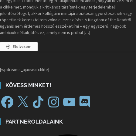
Ha egy kicsit több jelentőséget tulajdonítanék annak, hogyan nevezem el
a cikkeimet, mondjuk a kritikához társítanék egy terjedelembeli
jelentésréteget, akkor kollégáim mintájára biztosan gyorstesztnek vagy
röpcetlinek kereszteltem volna el ezt az írást. A Kingdom of the Deadről
ugyanis nem érdemes hosszú esszéket írni – egy egyszerű, nagyobb
ambíciók nélküli játék ez, amely nem is próbál […]
Elolvasom
[wpdreams_ajaxsearchlite]
KÖVESS MINKET!
PARTNEROLDALAINK