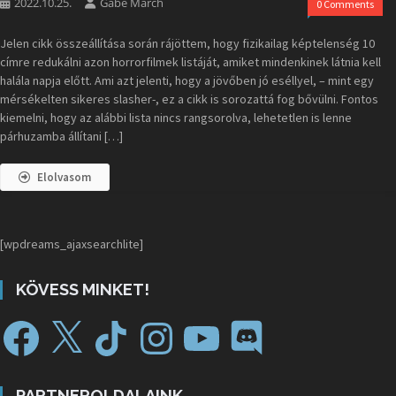
2022.10.25.
Gabe March
0 Comments
Jelen cikk összeállítása során rájöttem, hogy fizikailag képtelenség 10
címre redukálni azon horrorfilmek listáját, amiket mindenkinek látnia kell
halála napja előtt. Ami azt jelenti, hogy a jövőben jó eséllyel, – mint egy
mérsékelten sikeres slasher-, ez a cikk is sorozattá fog bővülni. Fontos
kiemelni, hogy az alábbi lista nincs rangsorolva, lehetetlen is lenne
párhuzamba állítani […]
Elolvasom
[wpdreams_ajaxsearchlite]
KÖVESS MINKET!
PARTNEROLDALAINK