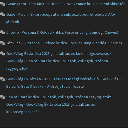
Gameagent
-
Shin Megami Tensei V: Vengeance kritika: Isteni Shinjáték
Gabe_March
-
Siker recept után a süllyesztőben: elfeledett AAA-
játékok
Chewie
-
Persona 3 Reload kritika: Forever Jung (vendég: Chewie)
Tóth Jack
-
Persona 3 Reload kritika: Forever Jung (vendég: Chewie)
GeekVilág Év Játéka 2023: jelöltállítás és közönségszavazás ·
GeekVilág
-
Sea of Stars kritika: Csillagok, csillagok, szépen
ragyogjatok!
GeekVilág Év Játéka 2023: Szerkesztőségi évértékelő · GeekVilág
-
Baldur’s Gate 3 kritika – Alulról jött trónfosztó
Sea of Stars kritika: Csillagok, csillagok, szépen ragyogjatok! ·
GeekVilág
-
GeekVilág Év Játéka 2023: jelöltállítás és
közönségszavazás