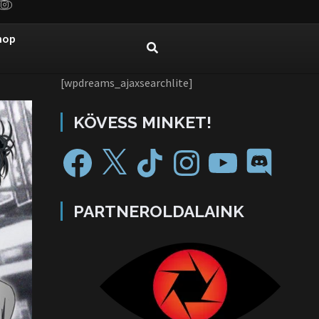
hop
[wpdreams_ajaxsearchlite]
KÖVESS MINKET!
PARTNEROLDALAINK