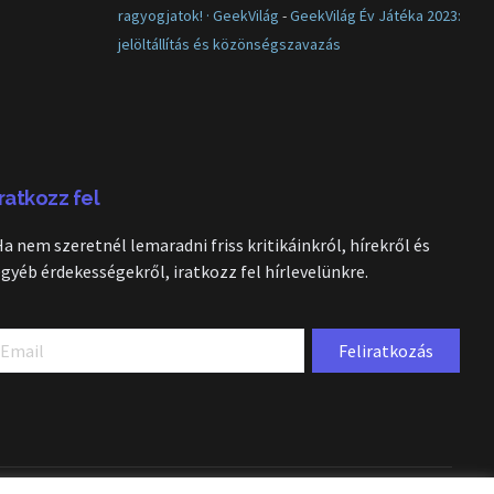
ragyogjatok! · GeekVilág
-
GeekVilág Év Játéka 2023:
jelöltállítás és közönségszavazás
Iratkozz fel
Ha nem szeretnél lemaradni friss kritikáinkról, hírekről és
egyéb érdekességekről, iratkozz fel hírlevelünkre.
Feliratkozás