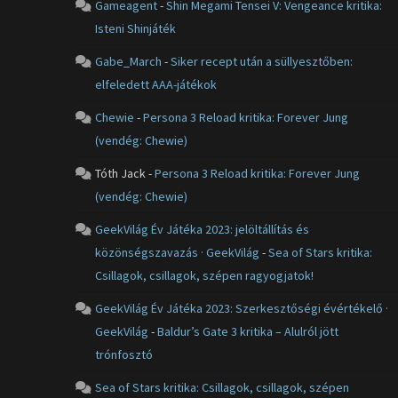
Gameagent
-
Shin Megami Tensei V: Vengeance kritika:
Isteni Shinjáték
Gabe_March
-
Siker recept után a süllyesztőben:
elfeledett AAA-játékok
Chewie
-
Persona 3 Reload kritika: Forever Jung
(vendég: Chewie)
Tóth Jack
-
Persona 3 Reload kritika: Forever Jung
(vendég: Chewie)
GeekVilág Év Játéka 2023: jelöltállítás és
közönségszavazás · GeekVilág
-
Sea of Stars kritika:
Csillagok, csillagok, szépen ragyogjatok!
GeekVilág Év Játéka 2023: Szerkesztőségi évértékelő ·
GeekVilág
-
Baldur’s Gate 3 kritika – Alulról jött
trónfosztó
Sea of Stars kritika: Csillagok, csillagok, szépen