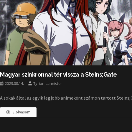
Magyar szinkronnal tér vissza a Steins;Gate
2023.08.14.
Tyrion Lannister
A sokak által az egyik legjobb animeként számon tartott Steins;
Elolvasom