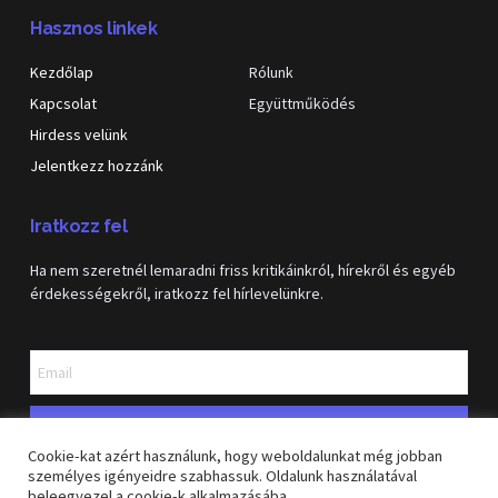
Hasznos linkek
Kezdőlap
Rólunk
Kapcsolat
Együttműködés
Hirdess velünk
Jelentkezz hozzánk
Iratkozz fel
Ha nem szeretnél lemaradni friss kritikáinkról, hírekről és egyéb
érdekességekről, iratkozz fel hírlevelünkre.
Feliratkozás
Cookie-kat azért használunk, hogy weboldalunkat még jobban
személyes igényeidre szabhassuk. Oldalunk használatával
beleegyezel a cookie-k alkalmazásába