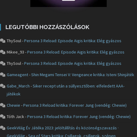
LEGUTÓBBI HOZZÁSZÓLÁSOK
ThySoul
-
Persona 3 Reload: Episode Aigis kritika: Elég gyászos
Mikee_93
-
Persona 3 Reload: Episode Aigis kritika: Elég gyászos
ThySoul
-
Persona 3 Reload: Episode Aigis kritika: Elég gyászos
Gameagent
-
Shin Megami Tensei V: Vengeance kritika: Isteni Shinjáték
Gabe_March
-
Siker recept után a süllyesztőben: elfeledett AAA-
játékok
Chewie
-
Persona 3 Reload kritika: Forever Jung (vendég: Chewie)
Tóth Jack
-
Persona 3 Reload kritika: Forever Jung (vendég: Chewie)
GeekVilág Év Játéka 2023: jelöltállítás és közönségszavazás ·
GeekVilág
-
Sea of Stars kritika: Csillagok, csillagok, szépen