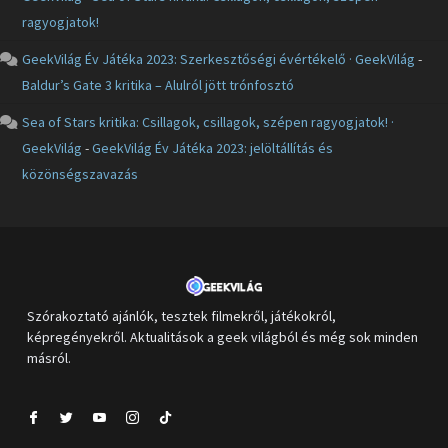
ragyogjatok!
GeekVilág Év Játéka 2023: Szerkesztőségi évértékelő · GeekVilág
-
Baldur’s Gate 3 kritika – Alulról jött trónfosztó
Sea of Stars kritika: Csillagok, csillagok, szépen ragyogjatok! ·
GeekVilág
-
GeekVilág Év Játéka 2023: jelöltállítás és
közönségszavazás
Szórakoztató ajánlók, tesztek filmekről, játékokról,
képregényekről. Aktualitások a geek világból és még sok minden
másról.