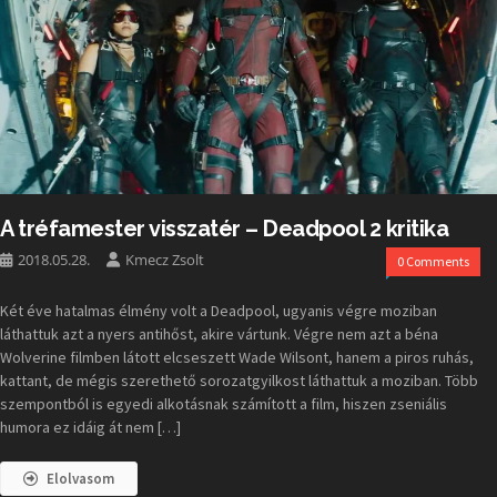
A tréfamester visszatér – Deadpool 2 kritika
2018.05.28.
Kmecz Zsolt
0 Comments
Két éve hatalmas élmény volt a Deadpool, ugyanis végre moziban
láthattuk azt a nyers antihőst, akire vártunk. Végre nem azt a béna
Wolverine filmben látott elcseszett Wade Wilsont, hanem a piros ruhás,
kattant, de mégis szerethető sorozatgyilkost láthattuk a moziban. Több
szempontból is egyedi alkotásnak számított a film, hiszen zseniális
humora ez idáig át nem […]
Elolvasom