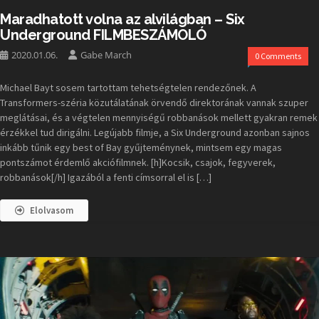
Maradhatott volna az alvilágban – Six
Underground FILMBESZÁMOLÓ
2020.01.06.
Gabe March
0 Comments
Michael Bayt sosem tartottam tehetségtelen rendezőnek. A
Transformers-széria közutálatának örvendő direktorának vannak szuper
meglátásai, és a végtelen mennyiségű robbanások mellett gyakran remek
érzékkel tud dirigálni. Legújabb filmje, a Six Underground azonban sajnos
inkább tűnik egy best of Bay gyűjteménynek, mintsem egy magas
pontszámot érdemlő akciófilmnek. [h]Kocsik, csajok, fegyverek,
robbanások[/h] Igazából a fenti címsorral el is […]
Elolvasom