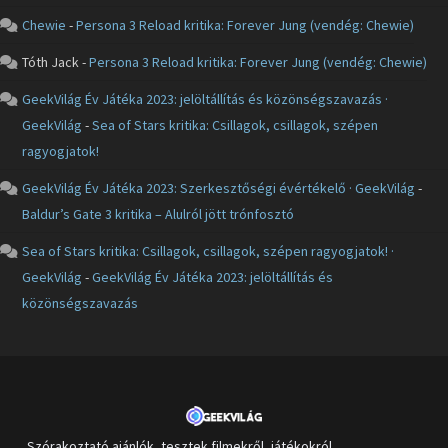
Chewie
-
Persona 3 Reload kritika: Forever Jung (vendég: Chewie)
Tóth Jack
-
Persona 3 Reload kritika: Forever Jung (vendég: Chewie)
GeekVilág Év Játéka 2023: jelöltállítás és közönségszavazás ·
GeekVilág
-
Sea of Stars kritika: Csillagok, csillagok, szépen
ragyogjatok!
GeekVilág Év Játéka 2023: Szerkesztőségi évértékelő · GeekVilág
-
Baldur’s Gate 3 kritika – Alulról jött trónfosztó
Sea of Stars kritika: Csillagok, csillagok, szépen ragyogjatok! ·
GeekVilág
-
GeekVilág Év Játéka 2023: jelöltállítás és
közönségszavazás
Szórakoztató ajánlók, tesztek filmekről, játékokról,