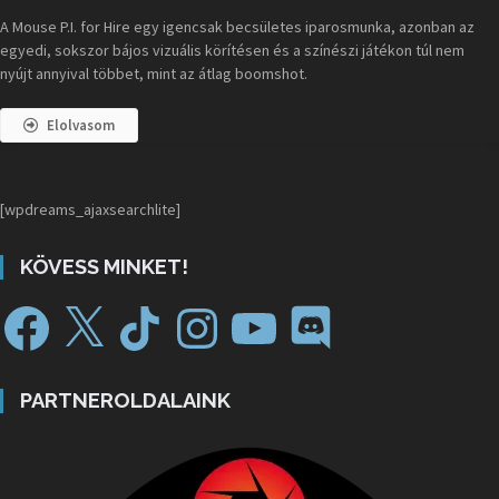
A Mouse P.I. for Hire egy igencsak becsületes iparosmunka, azonban az
egyedi, sokszor bájos vizuális körítésen és a színészi játékon túl nem
nyújt annyival többet, mint az átlag boomshot.
Elolvasom
[wpdreams_ajaxsearchlite]
KÖVESS MINKET!
PARTNEROLDALAINK