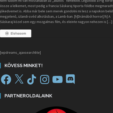
Nem tudom mi van mostanában az „állatos” filmekkel. Legutóbb a Pig törte
össze a lelkemet, most pedig a francia Sáskaraj tiporta földbe megmaradt
jókedvemet is. Abba már bele sem merek gondolni mi lesz a napokon belül
megjelenő, izlandi-svéd alkotásban, a Lamb-ban. [h]Drámából horror[/h] A
Sáskaraj közel sem egy mozgalmas film, és eleinte nagyon nehezen is […]
Elolvasom
[wpdreams_ajaxsearchlite]
KÖVESS MINKET!
PARTNEROLDALAINK