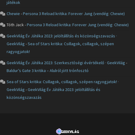
játékok
Chewie
-
Persona 3 Reload kritika: Forever Jung (vendég: Chewie)
Tóth Jack
-
Persona 3 Reload kritika: Forever Jung (vendég: Chewie)
GeekVilág Év Játéka 2023: jelöltállítás és közönségszavazás ·
GeekVilág
-
Sea of Stars kritika: Csillagok, csillagok, szépen
ragyogjatok!
GeekVilág Év Játéka 2023: Szerkesztőségi évértékelő · GeekVilág
-
Baldur’s Gate 3 kritika – Alulról jött trónfosztó
Sea of Stars kritika: Csillagok, csillagok, szépen ragyogjatok! ·
GeekVilág
-
GeekVilág Év Játéka 2023: jelöltállítás és
közönségszavazás