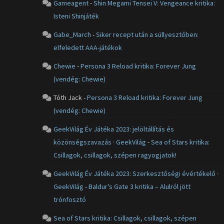
Gameagent
-
Shin Megami Tensei V: Vengeance kritika:
Isteni Shinjáték
Gabe_March
-
Siker recept után a süllyesztőben:
elfeledett AAA-játékok
Chewie
-
Persona 3 Reload kritika: Forever Jung
(vendég: Chewie)
Tóth Jack
-
Persona 3 Reload kritika: Forever Jung
(vendég: Chewie)
GeekVilág Év Játéka 2023: jelöltállítás és
közönségszavazás · GeekVilág
-
Sea of Stars kritika:
Csillagok, csillagok, szépen ragyogjatok!
GeekVilág Év Játéka 2023: Szerkesztőségi évértékelő ·
GeekVilág
-
Baldur’s Gate 3 kritika – Alulról jött
trónfosztó
Sea of Stars kritika: Csillagok, csillagok, szépen