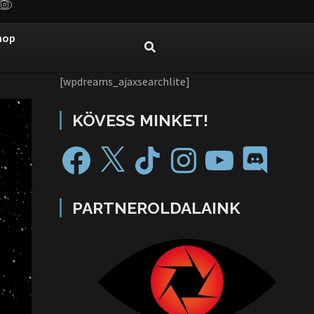
hop
[wpdreams_ajaxsearchlite]
KÖVESS MINKET!
PARTNEROLDALAINK