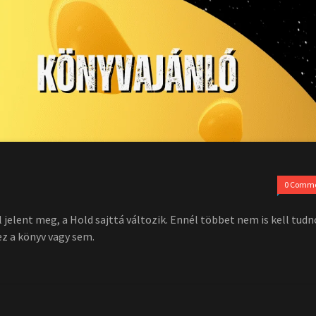
0 Comm
jelent meg, a Hold sajttá változik. Ennél többet nem is kell tud
ez a könyv vagy sem.