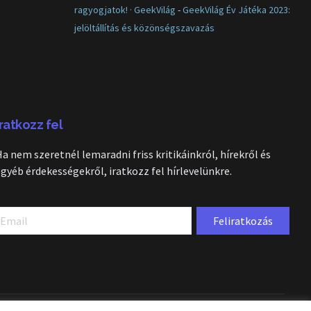
ragyogjatok! · GeekVilág
-
GeekVilág Év Játéka 2023:
jelöltállítás és közönségszavazás
Iratkozz fel
Ha nem szeretnél lemaradni friss kritikáinkról, hírekről és
egyéb érdekességekről, iratkozz fel hírlevelünkre.
Feliratkozás