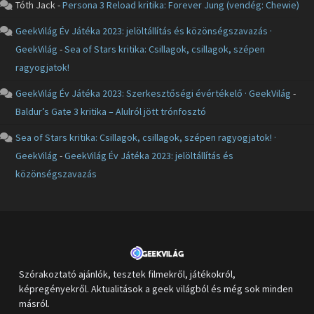
Tóth Jack
-
Persona 3 Reload kritika: Forever Jung (vendég: Chewie)
GeekVilág Év Játéka 2023: jelöltállítás és közönségszavazás ·
GeekVilág
-
Sea of Stars kritika: Csillagok, csillagok, szépen
ragyogjatok!
GeekVilág Év Játéka 2023: Szerkesztőségi évértékelő · GeekVilág
-
Baldur’s Gate 3 kritika – Alulról jött trónfosztó
Sea of Stars kritika: Csillagok, csillagok, szépen ragyogjatok! ·
GeekVilág
-
GeekVilág Év Játéka 2023: jelöltállítás és
közönségszavazás
Szórakoztató ajánlók, tesztek filmekről, játékokról,
képregényekről. Aktualitások a geek világból és még sok minden
másról.