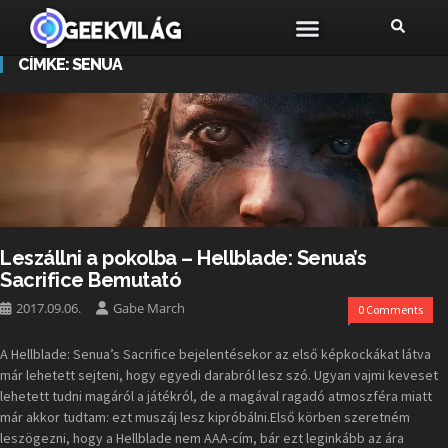
CÍMKE:
SENUA
Leszállni a pokolba – Hellblade: Senua’s
Sacrifice Bemutató
2017.09.06.
Gabe March
0 Comments
A Hellblade: Senua’s Sacrifice bejelentésekor az első képkockákat látva
már lehetett sejteni, hogy egyedi darabról lesz szó. Ugyan vajmi keveset
lehetett tudni magáról a játékról, de a magával ragadó atmoszféra miatt
már akkor tudtam: ezt muszáj lesz kipróbálni.Első körben szeretném
leszögezni, hogy a Hellblade nem AAA-cím, bár ezt leginkább az ára