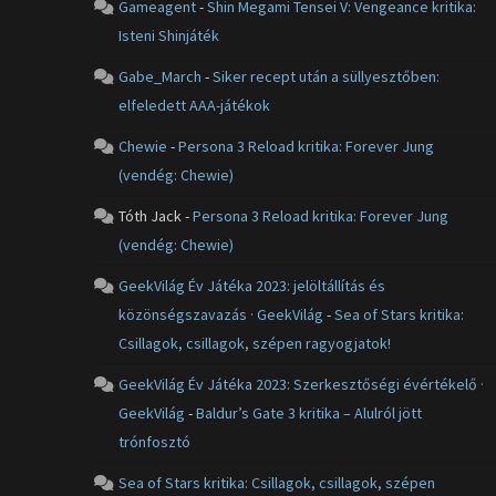
Gameagent
-
Shin Megami Tensei V: Vengeance kritika:
Isteni Shinjáték
Gabe_March
-
Siker recept után a süllyesztőben:
elfeledett AAA-játékok
Chewie
-
Persona 3 Reload kritika: Forever Jung
(vendég: Chewie)
Tóth Jack
-
Persona 3 Reload kritika: Forever Jung
(vendég: Chewie)
GeekVilág Év Játéka 2023: jelöltállítás és
közönségszavazás · GeekVilág
-
Sea of Stars kritika:
Csillagok, csillagok, szépen ragyogjatok!
GeekVilág Év Játéka 2023: Szerkesztőségi évértékelő ·
GeekVilág
-
Baldur’s Gate 3 kritika – Alulról jött
trónfosztó
Sea of Stars kritika: Csillagok, csillagok, szépen