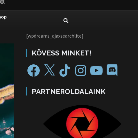
hop
[wpdreams_ajaxsearchlite]
KÖVESS MINKET!
PARTNEROLDALAINK