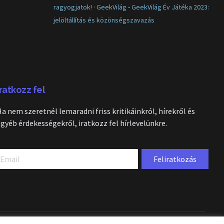
ragyogjatok! · GeekVilág
-
GeekVilág Év Játéka 2023:
jelöltállítás és közönségszavazás
Iratkozz fel
Ha nem szeretnél lemaradni friss kritikáinkról, hírekről és
egyéb érdekességekről, iratkozz fel hírlevelünkre.
Feliratkozás