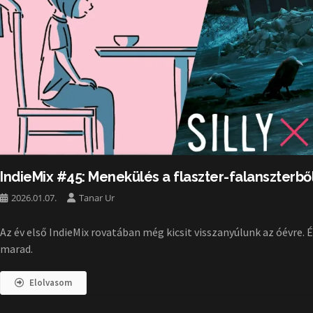
IndieMix #45: Menekülés a flaszter-falanszterbő
2026.01.07.
Tanar Ur
Az év első IndieMix rovatában még kicsit visszanyúlunk az óévre. É
marad.
Elolvasom