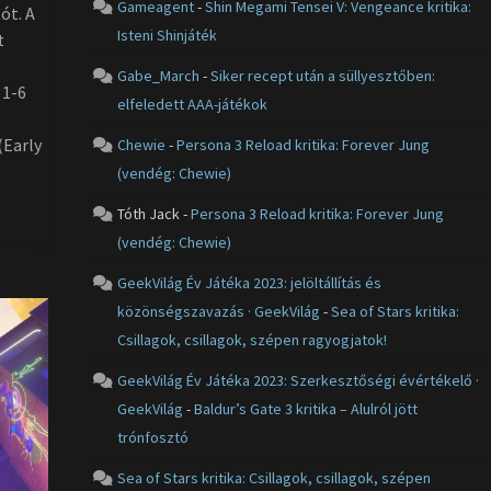
Gameagent
-
Shin Megami Tensei V: Vengeance kritika:
ót. A
Isteni Shinjáték
t
Gabe_March
-
Siker recept után a süllyesztőben:
 1-6
elfeledett AAA-játékok
Early
Chewie
-
Persona 3 Reload kritika: Forever Jung
(vendég: Chewie)
Tóth Jack
-
Persona 3 Reload kritika: Forever Jung
(vendég: Chewie)
GeekVilág Év Játéka 2023: jelöltállítás és
közönségszavazás · GeekVilág
-
Sea of Stars kritika:
Csillagok, csillagok, szépen ragyogjatok!
GeekVilág Év Játéka 2023: Szerkesztőségi évértékelő ·
GeekVilág
-
Baldur’s Gate 3 kritika – Alulról jött
trónfosztó
Sea of Stars kritika: Csillagok, csillagok, szépen