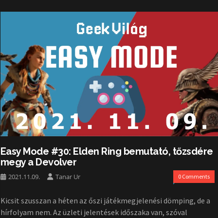
Easy Mode #30: Elden Ring bemutató, tőzsdére
megy a Devolver
2021.11.09.
Tanar Ur
0 Comments
Kicsit szusszan a héten az őszi játékmegjelenési dömping, de a
hírfolyam nem. Az üzleti jelentések időszaka van, szóval