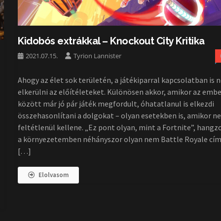
Kidobós extrákkal – Knockout City Kritika
2021.07.15.
Tyrion Lannister
Ahogy az élet sok területén, a játékiparral kapcsolatban is 
elkerülni az előítéleteket. Különösen akkor, amikor az emb
között már jó pár játék megfordult, óhatatlanul is elkezdi
összehasonlítani a dolgokat – olyan esetekben is, amikor 
feltétlenül kellene. „Ez pont olyan, mint a Fortnite”, hangzo
a környezetemben néhányszor olyan nem Battle Royale cí
[…]
Elolvasom