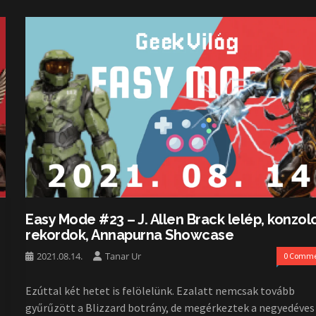
Easy Mode #23 – J. Allen Brack lelép, konzol
rekordok, Annapurna Showcase
2021.08.14.
Tanar Ur
0 Comme
Ezúttal két hetet is felölelünk. Ezalatt nemcsak tovább
gyűrűzött a Blizzard botrány, de megérkeztek a negyedéves 