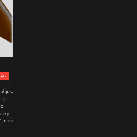
nts
 éljük.
ség
az
n még
”, amin