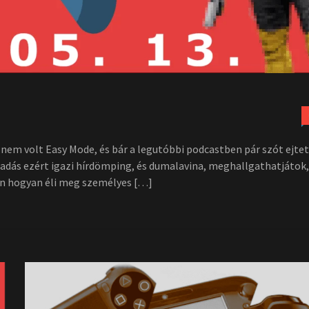
 nem volt Easy Mode, és bár a legutóbbi podcastben pár szót ejte
i adás ezért igazi hírdömping, és dumalavina, meghallgathatjátok,
on hogyan éli meg személyes […]