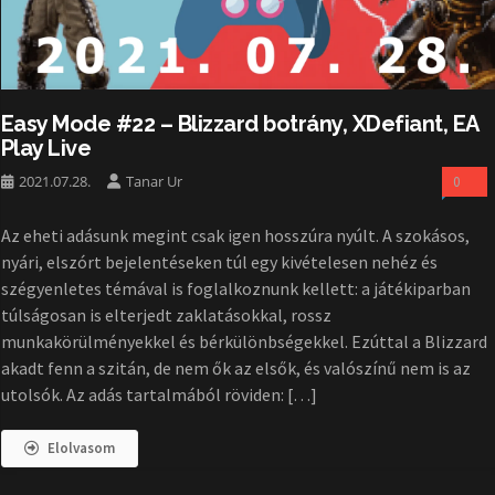
Easy Mode #22 – Blizzard botrány, XDefiant, EA
Play Live
2021.07.28.
Tanar Ur
0
Az eheti adásunk megint csak igen hosszúra nyúlt. A szokásos,
nyári, elszórt bejelentéseken túl egy kivételesen nehéz és
szégyenletes témával is foglalkoznunk kellett: a játékiparban
túlságosan is elterjedt zaklatásokkal, rossz
munkakörülményekkel és bérkülönbségekkel. Ezúttal a Blizzard
akadt fenn a szitán, de nem ők az elsők, és valószínű nem is az
utolsók. Az adás tartalmából röviden: […]
Elolvasom