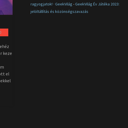
ragyogjatok! · GeekVilág
-
GeekVilág Év Játéka 2023:
jelöltállítás és közönségszavazás
0
nehéz
er keze
nem
tt el
mekkel