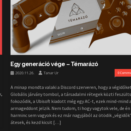
Egy generáció vége – Témarázó
2020.11.26.
Tanar Ur
0 Comme
A minap mondta valaki a Discord szerveren, hogy a végidőket
k,
Globális járvány tombol, a társadalmi rétegek közti feszült
fokozódik, a Ubisoft kiadott még egy AC-t, ezek mind-mind 
armageddont jelzik. Nem tudom, ti hogy vagytok vele, de é
harminc sem vagyok és ez már nagyjából az ötödik „végidők
átesek, és kezd kicsit […]