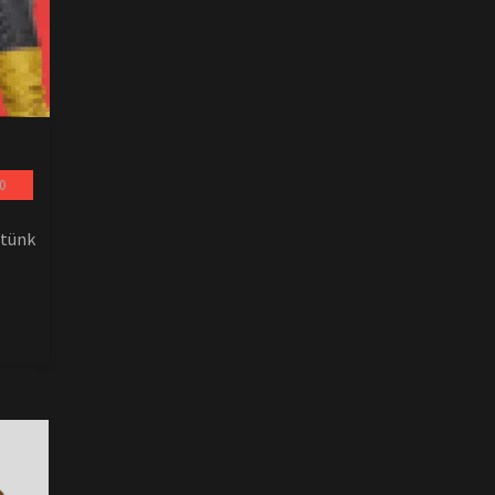
0
ttünk