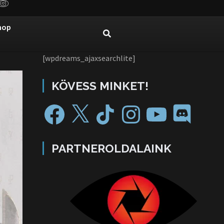
hop
[wpdreams_ajaxsearchlite]
KÖVESS MINKET!
PARTNEROLDALAINK