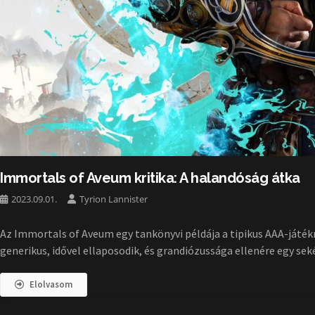
Immortals of Aveum kritika: A halandóság átka
2023.09.01.
Tyrion Lannister
Az Immortals of Aveum egy tankönyvi példája a tipikus AAA-játék
generikus, idővel ellaposodik, és grandiózussága ellenére egy sek
Elolvasom