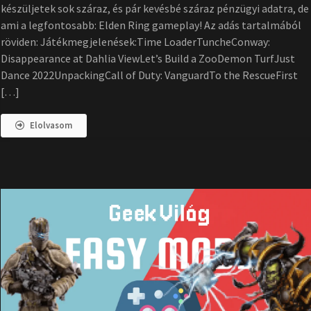
készüljetek sok száraz, és pár kevésbé száraz pénzügyi adatra, de
ami a legfontosabb: Elden Ring gameplay! Az adás tartalmából
röviden: Játékmegjelenések:Time LoaderTuncheConway:
Disappearance at Dahlia ViewLet’s Build a ZooDemon TurfJust
Dance 2022UnpackingCall of Duty: VanguardTo the RescueFirst
[…]
Elolvasom