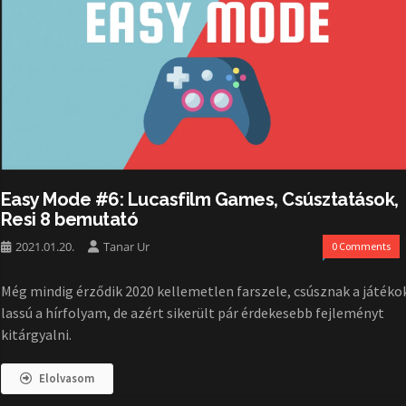
Easy Mode #6: Lucasfilm Games, Csúsztatások,
Resi 8 bemutató
2021.01.20.
Tanar Ur
0 Comments
Még mindig érződik 2020 kellemetlen farszele, csúsznak a játéko
lassú a hírfolyam, de azért sikerült pár érdekesebb fejleményt
kitárgyalni.
Elolvasom