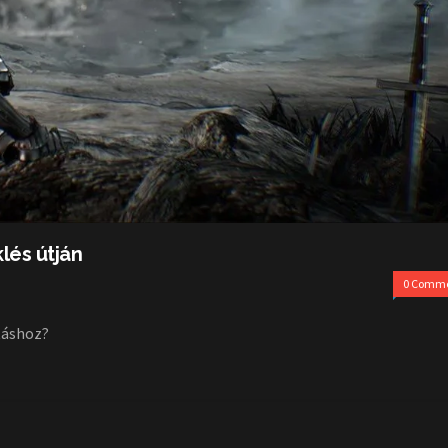
lés útján
0 Comm
ltáshoz?