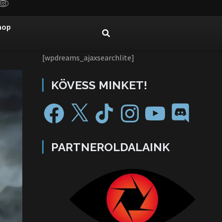
hop
[wpdreams_ajaxsearchlite]
KÖVESS MINKET!
PARTNEROLDALAINK