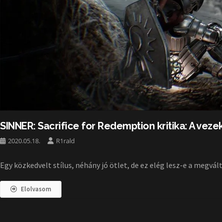
SINNER: Sacrifice for Redemption kritika: A vezek
2020.05.18.
R1rald
Egy közkedvelt stílus, néhány jó ötlet, de ez elég lesz-e a megvá
Elolvasom