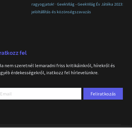
ragyogjatok! · GeekVilág
-
GeekVilág Év Játéka 2023:
jelöltállítás és közönségszavazás
Iratkozz fel
Ha nem szeretnél lemaradni friss kritikáinkról, hírekről és
egyéb érdekességekről, iratkozz fel hírlevelünkre.
Feliratkozás