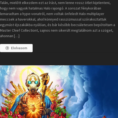
Talán, mielőtt elkezdem ezt az írást, nem lenne rossz ötlet kijelenteni,
hogy nem vagyok hatalmas Halo rajongó. A sorozat fénykorában
lemaradtam a hype-vonatról, nem voltak önfeledt Halo multiplayer
meccsek a haverokkal, ahol könnyed rasszizmussal szórakoztattuk
egymást éjszakákba nyúlóan, és bár később becsületesen bepótoltam a
Master Chief Collectiont, sajnos nem sikerült megtalálnom azt a szöget,
ahonnan […]
Elolvasom