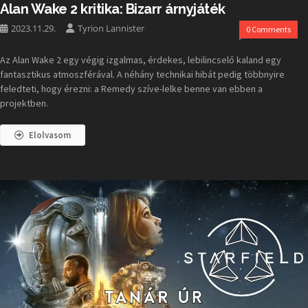
Alan Wake 2 kritika: Bizarr árnyjáték
2023.11.29.
Tyrion Lannister
0 Comments
Az Alan Wake 2 egy végig izgalmas, érdekes, lebilincselő kaland egy
fantasztikus atmoszférával. A néhány technikai hibát pedig többnyire
feledteti, hogy érezni: a Remedy szíve-lelke benne van ebben a
projektben.
Elolvasom