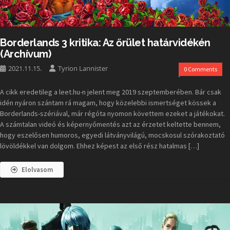
Borderlands 3 kritika: Az őrület határvidékén
(Archívum)
2021.11.15.
Tyrion Lannister
0 Comments
A cikk eredetileg a leet.hu-n jelent meg 2019 szeptemberében. Bár csak
idén nyáron szántam rá magam, hogy közelebbi ismertséget kössek a
Borderlands-szériával, már régóta nyomon követtem ezeket a játékokat.
A számtalan videó és képernyőmentés azt az érzetet keltette bennem,
hogy eszelősen humoros, egyedi látványvilágú, mocskosul szórakoztató
lövöldékkel van dolgom. Ehhez képest az első rész hatalmas […]
Elolvasom