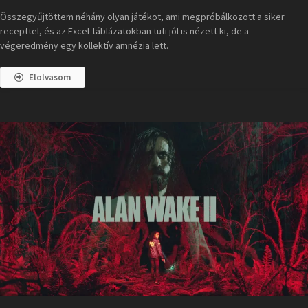
Összegyűjtöttem néhány olyan játékot, ami megpróbálkozott a siker
recepttel, és az Excel-táblázatokban tuti jól is nézett ki, de a
végeredmény egy kollektív amnézia lett.
Elolvasom