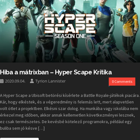
Hiba a mátrixban – Hyper Scape Kritika
2020.09.04.
Tyrion Lannister
0 Comments
A Hyper Scape a Ubisoft betörési kísérlete a Battle Royale-játékok piacára.
Kár, hogy elkéstek, és a végeredmény is felemás lett, mert alapvetően
volt ötlet a projektben. Elkésni szar dolog. Ha munkába vagy iskolába nem
érkezel meg időben, akkor annak kellemetlen következményei lesznek,
ez csak természetes. De kevésbé kötelező programokra, például egy
buliba sem jó késve […]