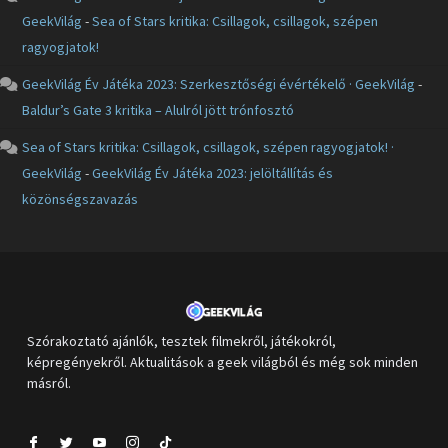
GeekVilág
-
Sea of Stars kritika: Csillagok, csillagok, szépen
ragyogjatok!
GeekVilág Év Játéka 2023: Szerkesztőségi évértékelő · GeekVilág
-
Baldur’s Gate 3 kritika – Alulról jött trónfosztó
Sea of Stars kritika: Csillagok, csillagok, szépen ragyogjatok! ·
GeekVilág
-
GeekVilág Év Játéka 2023: jelöltállítás és
közönségszavazás
Szórakoztató ajánlók, tesztek filmekről, játékokról,
képregényekről. Aktualitások a geek világból és még sok minden
másról.