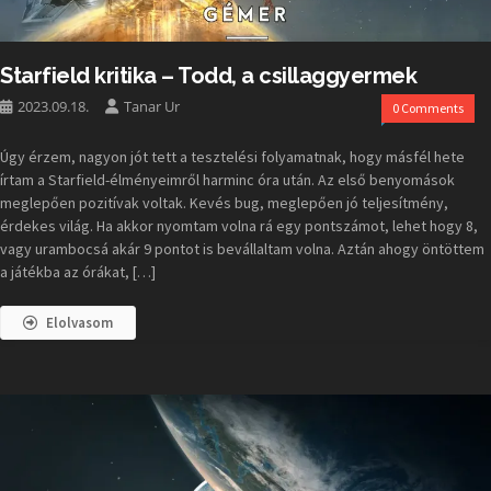
Starfield kritika – Todd, a csillaggyermek
2023.09.18.
Tanar Ur
0 Comments
Úgy érzem, nagyon jót tett a tesztelési folyamatnak, hogy másfél hete
írtam a Starfield-élményeimről harminc óra után. Az első benyomások
meglepően pozitívak voltak. Kevés bug, meglepően jó teljesítmény,
érdekes világ. Ha akkor nyomtam volna rá egy pontszámot, lehet hogy 8,
vagy urambocsá akár 9 pontot is bevállaltam volna. Aztán ahogy öntöttem
a játékba az órákat, […]
Elolvasom