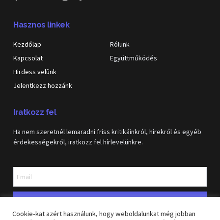
Hasznos linkek
Kezdőlap
Rólunk
Kapcsolat
Együttműködés
Hirdess velünk
Jelentkezz hozzánk
Iratkozz fel
Ha nem szeretnél lemaradni friss kritikáinkról, hírekről és egyéb
érdekességekről, iratkozz fel hírlevelünkre.
Feliratkozás
Cookie-kat azért használunk, hogy weboldalunkat még jobban