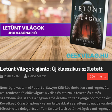
Letűnt Világok ajánló: Új klasszikus született
2018.12.07.
Gabe March
0 Comments
Nem rég olvastam el Robert J. Sawyer Kifürkészhetetlen című regényét,
ami rendesen földhöz vágott. A vallás és ateizmus feszes és elmés
szembenállása, illetve a nagyon erős érzelmi töltet gyenge pontomon ért.
Következő Olvasónaplónak valami lájtosabbat szerettem volna, de valahol
félresiklott a dolog, hiszen Tom Sweterlitsch Letűnt világok című regénye