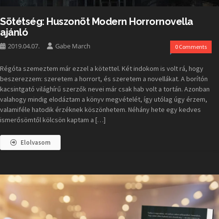
Sötétség: Huszonöt Modern Horrornovella
ajánló
2019.04.07.
Gabe March
0 Comments
Régóta szemeztem már ezzel a kötettel. Két indokom is volt rá, hogy
beszerezzem: szeretem a horrort, és szeretem a novellákat. A borítón
kacsintgató világhírű szerzők nevei már csak hab volt a tortán. Azonban
valahogy mindig elodáztam a könyv megvételét, így utólag úgy érzem,
valamiféle hatodik érzéknek köszönhetem. Néhány hete egy kedves
ismerősömtől kölcsön kaptam a […]
Elolvasom