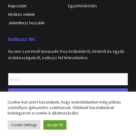
Kapcsolat
Együttműködés
Hirdess velünk
Jelentkezz hozzánk
Iratkozz fel
Ha nem szeretnél lemaradni friss kritikáinkról, hírekről és egyéb
érdekességekről, iratkozz fel hírlevelünkre.
Feliratkozás
Cookie-kat azért használunk, hogy weboldalunkat még jobban
személyes igényeidre szabhassuk. Oldalunk használatával
beleegyezel a cookie-k alkalmazásába
Copyright © 2026 GeekVilág blog. Minden jog fenntartva
Cookie Settings
Accept All
Felhasználási feltételek
Adatkerzelési tájékoztató