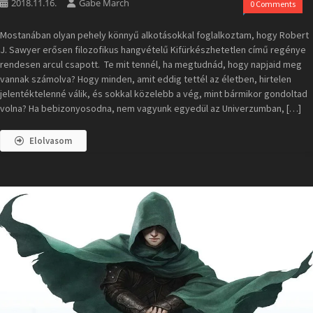
2018.11.16.
Gabe March
0 Comments
Mostanában olyan pehely könnyű alkotásokkal foglalkoztam, hogy Robert
J. Sawyer erősen filozofikus hangvételű Kifürkészhetetlen című regénye
rendesen arcul csapott. Te mit tennél, ha megtudnád, hogy napjaid meg
vannak számolva? Hogy minden, amit eddig tettél az életben, hirtelen
jelentéktelenné válik, és sokkal közelebb a vég, mint bármikor gondoltad
volna? Ha bebizonyosodna, nem vagyunk egyedül az Univerzumban, […]
Elolvasom