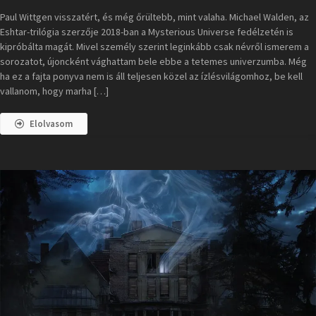
Paul Wittgen visszatért, és még őrültebb, mint valaha. Michael Walden, az
Eshtar-trilógia szerzője 2018-ban a Mysterious Universe fedélzetén is
kipróbálta magát. Mivel személy szerint leginkább csak névről ismerem a
sorozatot, újoncként vághattam bele ebbe a tetemes univerzumba. Még
ha ez a fajta ponyva nem is áll teljesen közel az ízlésvilágomhoz, be kell
vallanom, hogy marha […]
Elolvasom