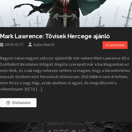
Mark Lawrence: Tövisek Hercege ajánló
2018.10.17.
Gabe March
0 Comments
Nagyon sokan nagyon sokszor ajánlották már nekem Mark Lawrence-től a
Széthullott Birodalom trilógiát. Régóta szerepelt már a backlogomban ez
nem titok, és csak nagy nehezen vettem rá magam, hogy a háromkötetes
masszív történet első felvonását elolvassam. Első blikkre nem értettem,
mire fel ez a nagy hájp, aztán aludtam rá egyet, és megváltozott a
véleményem. [h]”15 […]
Elolvasom