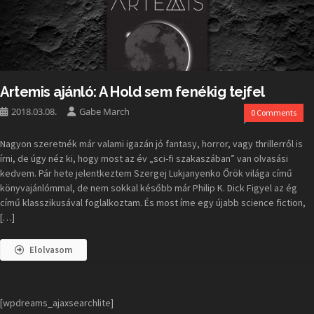
Artemis ajánló: A Hold sem fenékig tejfel
2018.03.08.
Gabe March
0 Comments
Nagyon szeretnék már valami igazán jó fantasy, horror, vagy thrillerről is
írni, de úgy néz ki, hogy most az év „sci-fi szakaszában” van olvasási
kedvem. Pár hete jelentkeztem Szergej Lukjanyenko Őrök világa című
könyvajánlómmal, de nem sokkal később már Philip K. Dick Figyel az ég
című klasszikusával foglalkoztam. És most íme egy újabb science fiction,
[…]
Elolvasom
[wpdreams_ajaxsearchlite]