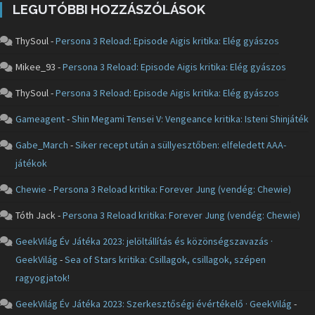
LEGUTÓBBI HOZZÁSZÓLÁSOK
ThySoul
-
Persona 3 Reload: Episode Aigis kritika: Elég gyászos
Mikee_93
-
Persona 3 Reload: Episode Aigis kritika: Elég gyászos
ThySoul
-
Persona 3 Reload: Episode Aigis kritika: Elég gyászos
Gameagent
-
Shin Megami Tensei V: Vengeance kritika: Isteni Shinjáték
Gabe_March
-
Siker recept után a süllyesztőben: elfeledett AAA-
játékok
Chewie
-
Persona 3 Reload kritika: Forever Jung (vendég: Chewie)
Tóth Jack
-
Persona 3 Reload kritika: Forever Jung (vendég: Chewie)
GeekVilág Év Játéka 2023: jelöltállítás és közönségszavazás ·
GeekVilág
-
Sea of Stars kritika: Csillagok, csillagok, szépen
ragyogjatok!
GeekVilág Év Játéka 2023: Szerkesztőségi évértékelő · GeekVilág
-